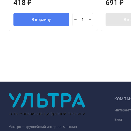
418
691
₽
₽
В корзину
В к
КОМПА
Интернет
Блог
Ультра — крупнейший интернет магазин