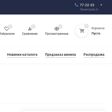
77-22-33
Ленинский, 8
0
0
0
0
Корзина
Пусто
Избранное
Сравнение
Просмотренные
Новинки каталога
Предзаказ винила
Распродажа