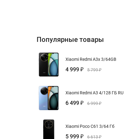
Популярные товары
Xiaomi Redmi A3x 3/64GB
4 999
₽
5 799
₽
Xiaomi Redmi A3 4/128 ГБ RU
6 499
₽
6 999
₽
Xiaomi Poco C61 3/64 Гб
5 999
₽
6 613
₽