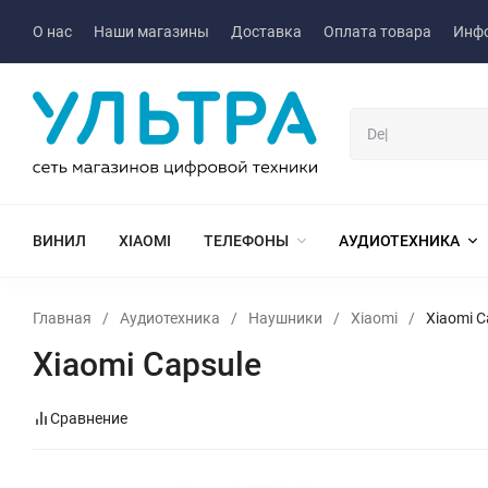
О нас
Наши магазины
Доставка
Оплата товара
Инф
ВИНИЛ
XIAOMI
ТЕЛЕФОНЫ
АУДИОТЕХНИКА
Главная
/
Аудиотехника
/
Наушники
/
Xiaomi
/
Xiaomi C
Xiaomi Capsule
Сравнение