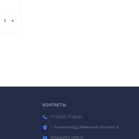
523
32
₽
В корзину
КОНТАКТЫ
77-22-33, 77-22-43
г. Калининград, Ленинский проспект, 8
shop@ultra-ultra.ru