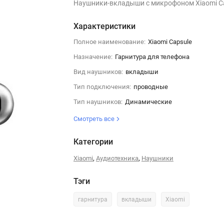
Наушники-вкладыши с микрофоном Xiaomi C
Характеристики
Полное наименование:
Xiaomi Capsule
Назначение:
Гарнитура для телефона
Вид наушников:
вкладыши
Тип подключения:
проводные
Тип наушников:
Динамические
Смотреть все
Категории
,
,
Xiaomi
Аудиотехника
Наушники
Тэги
гарнитура
вкладыши
Xiaomi