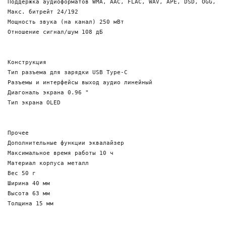
Поддержка аудиоформатов WMA, AAC, FLAC, WAV, APE, DSD, OGG, DS
Макс. битрейт 24/192

Мощность звука (на канал) 250 мВт

Отношение сигнал/шум 108 дБ

Конструкция 

Тип разъема для зарядки USB Type-C

Разъемы и интерфейсы выход аудио линейный

Диагональ экрана 0.96 "

Тип экрана OLED

Прочее

Дополнительные функции эквалайзер

Максимальное время работы 10 ч

Материал корпуса металл

Вес 50 г

Ширина 40 мм

Высота 63 мм
