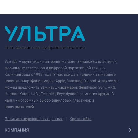
Ультра — крупнейший интернет магазин виниловых пластинок,
мобильных телефонов и цифровой портативной техники
Калининграда с 1999 года. У нас всегда в наличии вы найдете
новинки смартфонов марок Apple, Samsung, Xiaomi. А так же мы
можем предложить Вам наушники марок Sennheiser, Sony, AKG,
Harman Kardon, JBL, Technics, Beyerdynamic и многих других. В
наличии огромный выбор виниловых пластинок и
проигрывателей.
|
Политика персональных данных
Карта сайта
КОМПАНИЯ