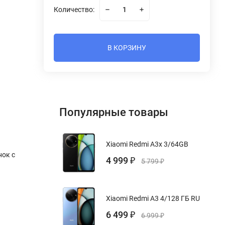
Количество:
В КОРЗИНУ
Популярные товары
Xiaomi Redmi A3x 3/64GB
нок с
4 999
₽
5 799
₽
Xiaomi Redmi A3 4/128 ГБ RU
6 499
₽
6 999
₽