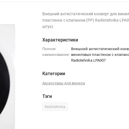
Внешний антистатический конверт для вини
пластинок с клапаном (PP) Radiotehnika LPA0
штук)
Характеристики
Полное
Внешний антистатический конв
наименование:
виниловых пластинок с клапано
Radiotehnika LPA007
Категории
Аксессуары для винила
Тэги
Radiotehnika