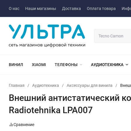
О нас
Наши магазины
Доставка
Оплата товара
Инф
ВИНИЛ
XIAOMI
ТЕЛЕФОНЫ
АУДИОТЕХНИКА
Главная
/
Аудиотехника
/
Аксессуары для винила
/
Внешн
Внешний антистатический ко
Radiotehnika LPA007
Сравнение