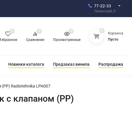
77-22-33
Ленинский, 8
0
0
0
0
Корзина
Пусто
Избранное
Сравнение
Просмотренные
Новинки каталога
Предзаказ винила
Распродажа
(PP) Radiotehnika LPA007
 с клапаном (PP)