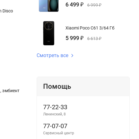
6 499
₽
6 999
₽
h Disco
Xiaomi Poco C61 3/64 Гб
5 999
₽
6 613
₽
Смотреть все
Помощь
 , эмбиент
77-22-33
Ленинский, 8
77-07-07
Сервисный центр