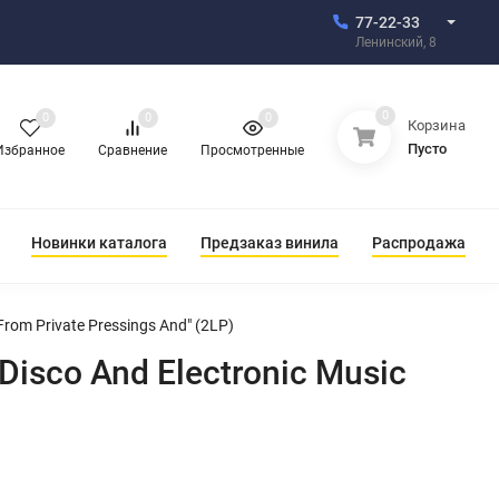
77-22-33
Ленинский, 8
0
0
0
0
Корзина
Пусто
Избранное
Сравнение
Просмотренные
Новинки каталога
Предзаказ винила
Распродажа
rom Private Pressings And" (2LP)
isco And Electronic Music