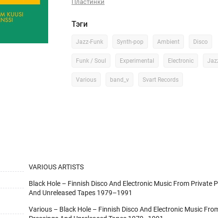
Пластинки
Тэги
Jazz-Funk
Synth-pop
Ambient
Disco
Funk / Soul
Experimental
Electronic
Jaz
Various
band_v
Svart Records
VARIOUS ARTISTS
Black Hole – Finnish Disco And Electronic Music From Private 
And Unreleased Tapes 1979–1991
Various – Black Hole – Finnish Disco And Electronic Music Fro