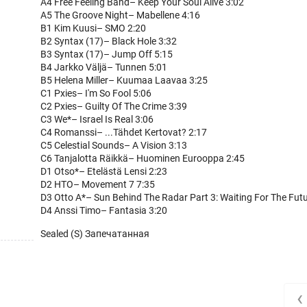
A4 Free Feeling Band– Keep Your Soul Alive 3:02
A5 The Groove Night– Mabellene 4:16
B1 Kim Kuusi– SMO 2:20
B2 Syntax (17)– Black Hole 3:32
B3 Syntax (17)– Jump Off 5:15
B4 Jarkko Väljä– Tunnen 5:01
B5 Helena Miller– Kuumaa Laavaa 3:25
C1 Pxies– I'm So Fool 5:06
C2 Pxies– Guilty Of The Crime 3:39
C3 We*– Israel Is Real 3:06
C4 Romanssi– ...Tähdet Kertovat? 2:17
C5 Celestial Sounds– A Vision 3:13
C6 Tanjalotta Räikkä– Huominen Eurooppa 2:45
D1 Otso*– Etelästä Lensi 2:23
D2 HTO– Movement 7 7:35
D3 Otto A*– Sun Behind The Radar Part 3: Waiting For The Futu
D4 Anssi Timo– Fantasia 3:20
Sealed (S) Запечатанная
‹