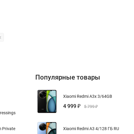
z
Популярные товары
Xiaomi Redmi A3x 3/64GB
4 999
₽
5 799
₽
Pressings
Xiaomi Redmi A3 4/128 ГБ RU
m Private