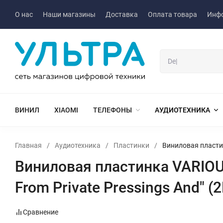
О нас
Наши магазины
Доставка
Оплата товара
Инф
ВИНИЛ
XIAOMI
ТЕЛЕФОНЫ
АУДИОТЕХНИКА
Главная
/
Аудиотехника
/
Пластинки
/
Виниловая пластинк
Виниловая пластинка VARIOUS 
From Private Pressings And" (
Сравнение