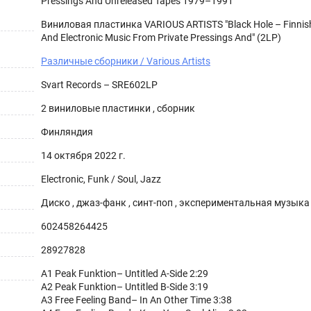
Pressings And Unreleased Tapes 1979–1991
Виниловая пластинка VARIOUS ARTISTS "Black Hole – Finnis
And Electronic Music From Private Pressings And" (2LP)
Различные сборники / Various Artists
Svart Records – SRE602LP
2 виниловые пластинки , сборник
Финляндия
14 октября 2022 г.
Electronic, Funk / Soul, Jazz
Диско , джаз-фанк , синт-поп , экспериментальная музыка
602458264425
28927828
A1 Peak Funktion– Untitled A-Side 2:29
A2 Peak Funktion– Untitled B-Side 3:19
A3 Free Feeling Band– In An Other Time 3:38