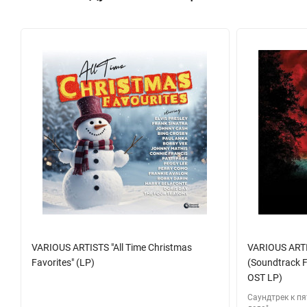
VARIOUS ARTISTS "All Time Christmas
VARIOUS ARTI
Favorites" (LP)
(Soundtrack F
OST LP)
Саундтрек к п