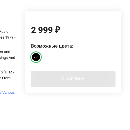
2 999
₽
Music
pes 1979–
Возможные цвета:
co And
sings And
S "Black
ic From
В КОРЗИНУ
 Various