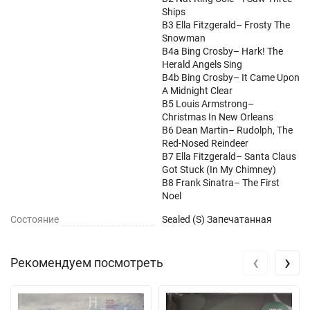
Ships
B3 Ella Fitzgerald– Frosty The
Snowman
B4a Bing Crosby– Hark! The
Herald Angels Sing
B4b Bing Crosby– It Came Upon
A Midnight Clear
B5 Louis Armstrong–
Christmas In New Orleans
B6 Dean Martin– Rudolph, The
Red-Nosed Reindeer
B7 Ella Fitzgerald– Santa Claus
Got Stuck (In My Chimney)
B8 Frank Sinatra– The First
Noel
Состояние
Sealed (S) Запечатанная
‹
›
Рекомендуем посмотреть