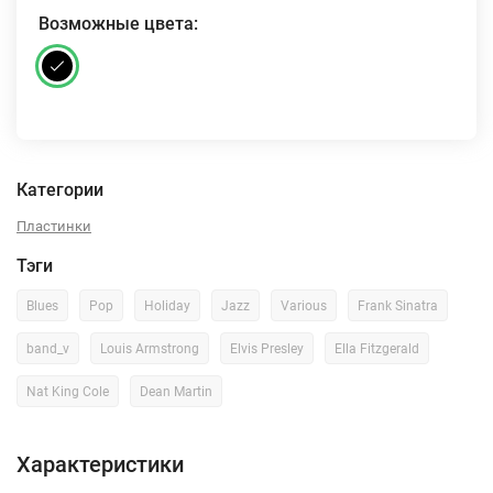
Возможные цвета:
Категории
Пластинки
Тэги
Blues
Pop
Holiday
Jazz
Various
Frank Sinatra
band_v
Louis Armstrong
Elvis Presley
Ella Fitzgerald
Nat King Cole
Dean Martin
Характеристики