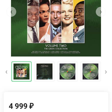
‹
›
‹
›
4 999
₽