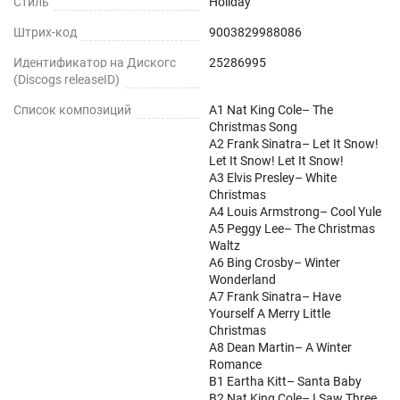
Стиль
Holiday
Штрих-код
9003829988086
Идентификатор на Дискогс
25286995
(Discogs releaseID)
Список композиций
A1 Nat King Cole– The
Christmas Song
A2 Frank Sinatra– Let It Snow!
Let It Snow! Let It Snow!
A3 Elvis Presley– White
Christmas
A4 Louis Armstrong– Cool Yule
A5 Peggy Lee– The Christmas
Waltz
A6 Bing Crosby– Winter
Wonderland
A7 Frank Sinatra– Have
Yourself A Merry Little
Christmas
A8 Dean Martin– A Winter
Romance
B1 Eartha Kitt– Santa Baby
B2 Nat King Cole– I Saw Three