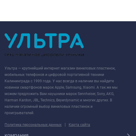
Ультра — крупнейший интернет магазин виниловых пластинок,
мобильных телефонов и цифровой портативной техники
Калининграда с 1999 года. У нас всегда в наличии вы найдете
новинки смартфонов марок Apple, Samsung, Xiaomi. А так же мы
можем предложить Вам наушники марок Sennheiser, Sony, AKG,
Harman Kardon, JBL, Technics, Beyerdynamic и многих других. В
наличии огромный выбор виниловых пластинок и
проигрывателей.
|
Политика персональных данных
Карта сайта
КОМПАНИЯ