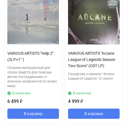
VARIOUS ARTISTS "Help 2"
VARIOUS ARTISTS "Arcane
(2LP+7``)
League of Legends Season
Two Score" (OST LP)
Сборник выпущенный для
сбора средств для помощи
Саундтрек к сериалу "Arcane
детям пострадавшим от
League of Legends" (2 сезон)
военных конфликтов по всему
миру.
В наличии
В наличии
6 499
4 999
₽
₽
В корзину
В корзину