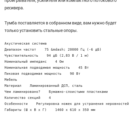
проигрывателя, усилителя или компактного потокового
ресивера.
Тумба поставляется в собранном виде, вам нужно будет
только установить стальные опоры.
Акустическая система    

Диапазон частот    75 &mdash; 20000 Гц (-6 дБ)

Чувствительность    94 дБ (2,83 В / 1 м)

Номинальный импеданс    4 Ом

Номинальная подводимая мощность    45 Вт

Пиковая подводимая мощность    90 Вт

Мебель    

Материал    Ламинированный ДСП, сталь

Чем ламинировано?    Бумажно-слоистыми пластиками

Количество секций    4

Особенности    Регулировка ножек для устранения неровностей по