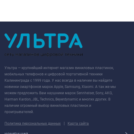
Ультра — крупнейший интернет магазин виниловых пластинок,
мобильных телефонов и цифровой портативной техники
Калининграда с 1999 года. У нас всегда в наличии вы найдете
новинки смартфонов марок Apple, Samsung, Xiaomi. А так же мы
можем предложить Вам наушники марок Sennheiser, Sony, AKG,
Harman Kardon, JBL, Technics, Beyerdynamic и многих других. В
наличии огромный выбор виниловых пластинок и
проигрывателей.
|
Политика персональных данных
Карта сайта