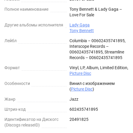
Полное наименование
Tony Bennett & Lady Gaga –
Love For Sale
Другие альбомы исполнителя
Lady Gaga
Tony Bennett
Лейбл
Columbia – 00602435741895,
Interscope Records –
00602435741895, Streamline
Records – 00602435741895
Формат
Vinyl, LP, Album, Limited Edition,
Picture Disc
Особенности
Винил с изображением
(
Picture Disc
)
Жанр
Jazz
Штрих-код
602435741895
Идентификатор на Дискогс
20491825
(Discogs releaseID)