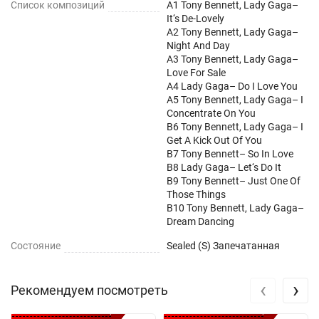
Список композиций
A1 Tony Bennett, Lady Gaga–
It‘s De-Lovely
A2 Tony Bennett, Lady Gaga–
Night And Day
A3 Tony Bennett, Lady Gaga–
Love For Sale
A4 Lady Gaga– Do I Love You
A5 Tony Bennett, Lady Gaga– I
Concentrate On You
B6 Tony Bennett, Lady Gaga– I
Get A Kick Out Of You
B7 Tony Bennett– So In Love
B8 Lady Gaga– Let‘s Do It
B9 Tony Bennett– Just One Of
Those Things
B10 Tony Bennett, Lady Gaga–
Dream Dancing
Состояние
Sealed (S) Запечатанная
‹
›
Рекомендуем посмотреть