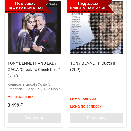
Под заказ
Под заказ
пишите нам в чат
пишите нам в чат
TONY BENNETT AND LADY
TONY BENNETT "Duets II"
GAGA "Cheek To Cheek Live!"
(2LP)
(2LP)
Концерт в Lincoln Center's
Frederick P. Rose Hall, Нью-Йорк
Нет в наличии
Нет в наличии
3 499
₽
Цена по запросу
В корзину
В корзину