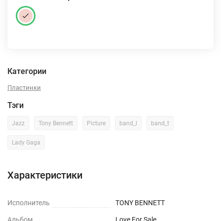
Категории
Пластинки
Тэги
Jazz
Tony Bennett
Picture
band_l
band_t
Lady Gaga
Характеристики
Исполнитель
TONY BENNETT
Альбом
Love For Sale