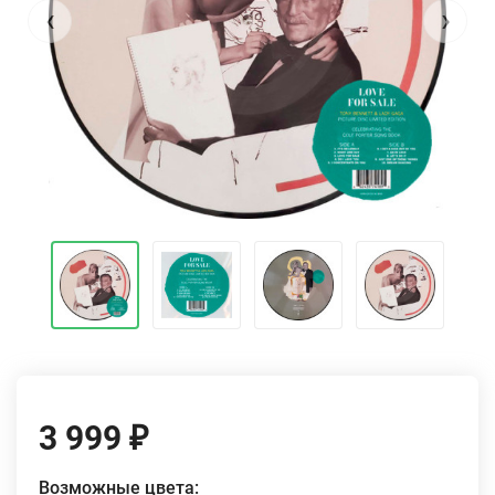
‹
›
3 999
₽
Возможные цвета: