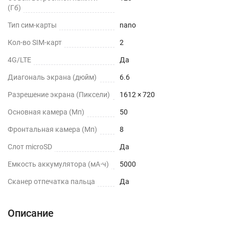
(Гб)
Тип сим-карты
nano
Кол-во SIM-карт
2
4G/LTE
Да
Диагональ экрана (дюйм)
6.6
Разрешение экрана (Пиксели)
1612 × 720
Основная камера (Мп)
50
Фронтальная камера (Мп)
8
Слот microSD
Да
Емкость аккумулятора (мА⋅ч)
5000
Сканер отпечатка пальца
Да
Описание