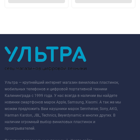
Ультра — крупнейший интернет магазин виниловых пластинок,
мобильных телефонов и цифровой портативной техники
Калининграда с 1999 года. У нас всегда в наличии вы найдете
новинки смартфонов марок Apple, Samsung, Xiaomi. А так же мы
можем предложить Вам наушники марок Sennheiser, Sony, AKG,
Harman Kardon, JBL, Technics, Beyerdynamic и многих других. В
наличии огромный выбор виниловых пластинок и
проигрывателей.