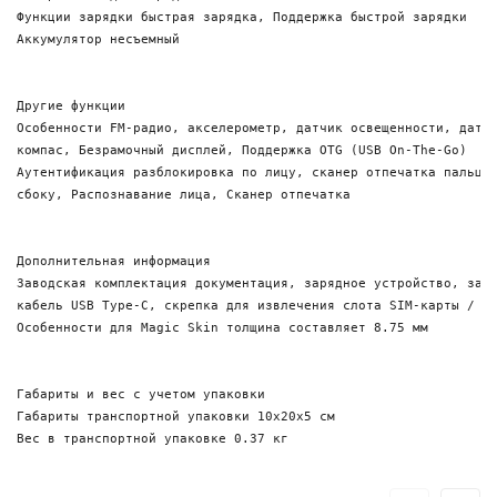
Функции зарядки быстрая зарядка, Поддержка быстрой зарядки

Аккумулятор несъемный

Другие функции 

Особенности FM-радио, акселерометр, датчик освещенности, датчи
компас, Безрамочный дисплей, Поддержка OTG (USB On-The-Go)

Аутентификация разблокировка по лицу, сканер отпечатка пальца,
сбоку, Распознавание лица, Сканер отпечатка

Дополнительная информация

Заводская комплектация документация, зарядное устройство, защи
кабель USB Type-C, скрепка для извлечения слота SIM-карты / ка
Особенности для Magic Skin толщина составляет 8.75 мм

Габариты и вес с учетом упаковки

Габариты транспортной упаковки 10х20х5 см
