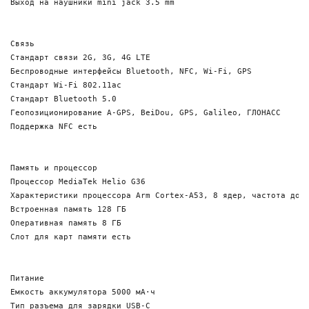
Выход на наушники mini jack 3.5 mm

Связь

Стандарт связи 2G, 3G, 4G LTE

Беспроводные интерфейсы Bluetooth, NFC, Wi-Fi, GPS

Стандарт Wi-Fi 802.11ac

Стандарт Bluetooth 5.0

Геопозиционирование A-GPS, BeiDou, GPS, Galileo, ГЛОНАСС

Поддержка NFC есть

Память и процессор

Процессор MediaTek Helio G36

Характеристики процессора Arm Cortex-A53, 8 ядер, частота до 2
Встроенная память 128 ГБ

Оперативная память 8 ГБ

Слот для карт памяти есть

Питание

Емкость аккумулятора 5000 мА⋅ч

Тип разъема для зарядки USB-C
