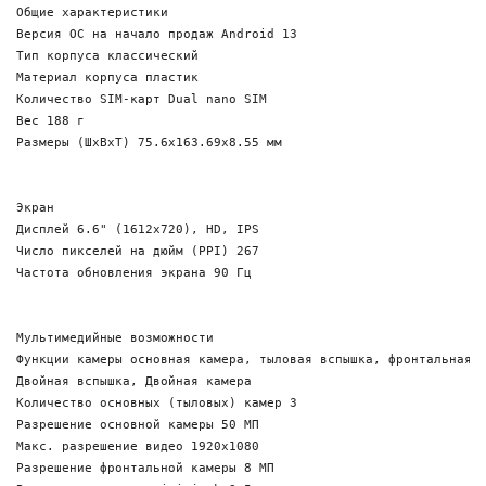
Общие характеристики

Версия ОС на начало продаж Android 13

Тип корпуса классический

Материал корпуса пластик

Количество SIM-карт Dual nano SIM

Вес 188 г

Размеры (ШxВxТ) 75.6x163.69x8.55 мм

Экран

Дисплей 6.6" (1612x720), HD, IPS

Число пикселей на дюйм (PPI) 267

Частота обновления экрана 90 Гц

Мультимедийные возможности 

Функции камеры основная камера, тыловая вспышка, фронтальная в
Двойная вспышка, Двойная камера

Количество основных (тыловых) камер 3

Разрешение основной камеры 50 МП

Макс. разрешение видео 1920x1080

Разрешение фронтальной камеры 8 МП
