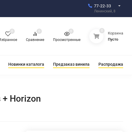
77-22-33
Ленинский, 8
0
0
0
0
Корзина
Пусто
Избранное
Сравнение
Просмотренные
Новинки каталога
Предзаказ винила
Распродажа
 + Horizon