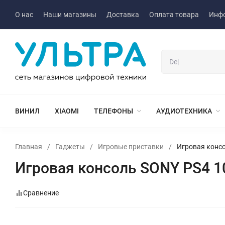
О нас
Наши магазины
Доставка
Оплата товара
Инф
ВИНИЛ
XIAOMI
ТЕЛЕФОНЫ
АУДИОТЕХНИКА
Главная
/
Гаджеты
/
Игровые приставки
/
Игровая консол
Игровая консоль SONY PS4 100
Сравнение