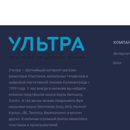
КОМПА
Интернет
Блог
Ультра — крупнейший интернет магазин
виниловых пластинок, мобильных телефонов и
цифровой портативной техники Калининграда с
1999 года. У нас всегда в наличии вы найдете
новинки смартфонов марок Apple, Samsung,
Xiaomi. А так же мы можем предложить Вам
наушники марок Sennheiser, Sony, AKG, Harman
Kardon, JBL, Technics, Beyerdynamic и многих
других. В наличии огромный выбор виниловых
пластинок и проигрывателей.