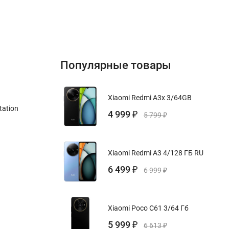
Популярные товары
Xiaomi Redmi A3x 3/64GB
tation
4 999
₽
5 799
₽
Xiaomi Redmi A3 4/128 ГБ RU
6 499
₽
6 999
₽
Xiaomi Poco C61 3/64 Гб
5 999
₽
6 613
₽