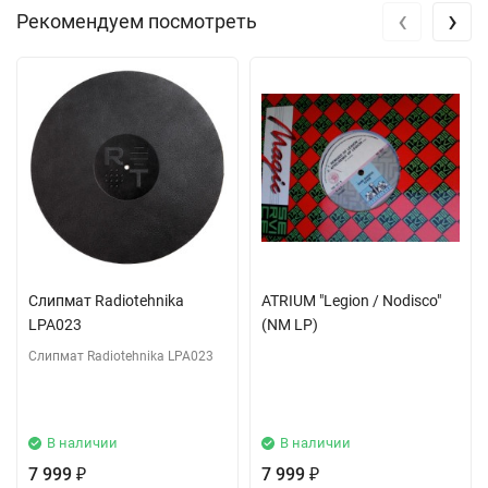
‹
›
Рекомендуем посмотреть
Слипмат Radiotehnika
ATRIUM "Legion / Nodisco"
LPA023
(NM LP)
Слипмат Radiotehnika LPA023
В наличии
В наличии
7 999
7 999
₽
₽