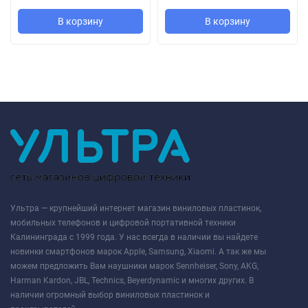
В корзину
В корзину
Ультра — крупнейший интернет магазин виниловых пластинок,
мобильных телефонов и цифровой портативной техники
Калининграда с 1999 года. У нас всегда в наличии вы найдете
новинки смартфонов марок Apple, Samsung, Xiaomi. А так же мы
можем предложить Вам наушники марок Sennheiser, Sony, AKG,
Harman Kardon, JBL, Technics, Beyerdynamic и многих других. В
наличии огромный выбор виниловых пластинок и