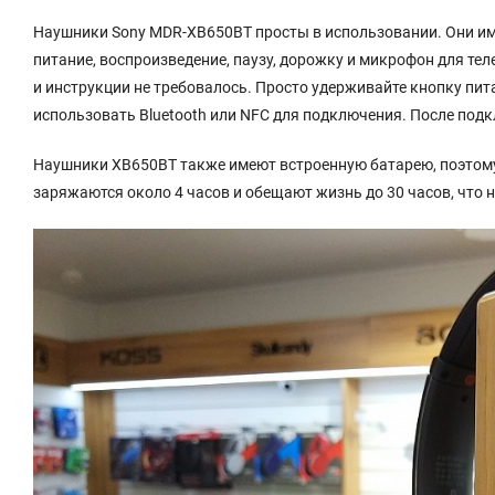
Наушники Sony MDR-XB650BT просты в использовании. Они и
питание, воспроизведение, паузу, дорожку и микрофон для т
и инструкции не требовалось. Просто удерживайте кнопку пи
использовать Bluetooth или NFC для подключения. После под
Наушники XB650BT также имеют встроенную батарею, поэтому
заряжаются около 4 часов и обещают жизнь до 30 часов, что