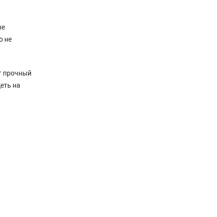
ые
о не
т прочный
еть на