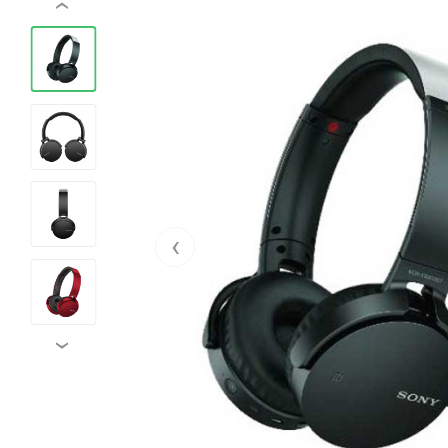
‹
‹
›