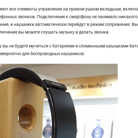
меют все элементы управления на правом ушном вкладыше, включ
елефонных звонков. Подключение к смартфону не занимало никаког
тания, и наушники автоматически перейдут в режим сопряжения. В
ключения вы можете слушать музыку и делать звонки.
 вы не будете мучиться с батареями и сломанными крышками бата
 невероятно для беспроводных наушников.