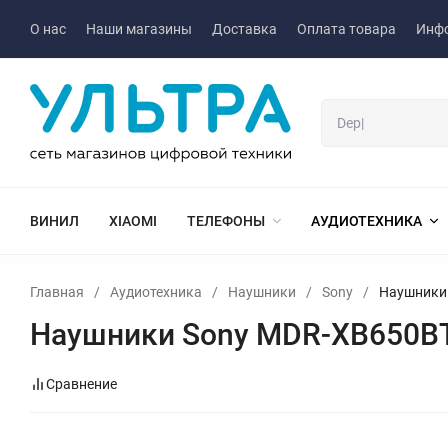
О нас
Наши магазины
Доставка
Оплата товара
Инф
ВИНИЛ
XIAOMI
ТЕЛЕФОНЫ
АУДИОТЕХНИКА
Главная
/
Аудиотехника
/
Наушники
/
Sony
/
Наушники
Наушники Sony MDR-XB650B
Сравнение