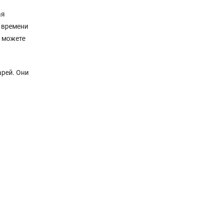
ая
о времени
ы можете
рей. Они