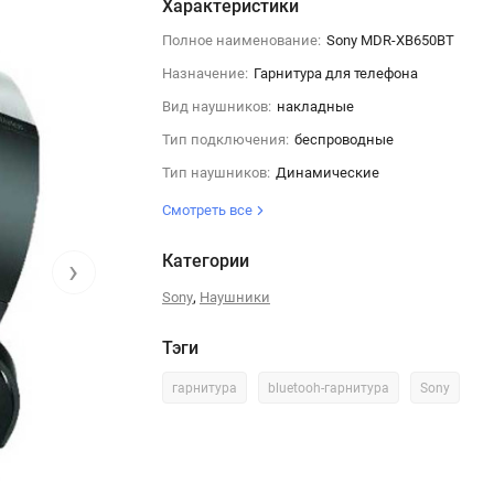
Характеристики
Полное наименование:
Sony MDR-XB650BT
Назначение:
Гарнитура для телефона
Вид наушников:
накладные
Тип подключения:
беспроводные
Тип наушников:
Динамические
Смотреть все
Категории
›
,
Sony
Наушники
Тэги
гарнитура
bluetooh-гарнитура
Sony