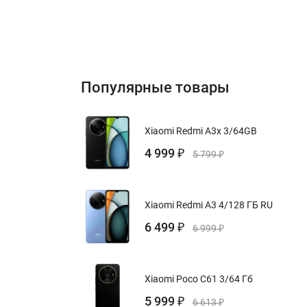
Популярные товары
Xiaomi Redmi A3x 3/64GB
4 999
₽
5 799
₽
Xiaomi Redmi A3 4/128 ГБ RU
6 499
₽
6 999
₽
Xiaomi Poco C61 3/64 Гб
5 999
₽
6 613
₽