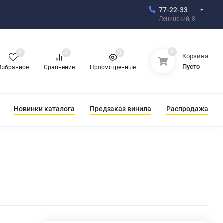
77-22-33
Ленинский, 8
0
0
0
0
Корзина
Пусто
Избранное
Сравнение
Просмотренные
Новинки каталога
Предзаказ винила
Распродажа