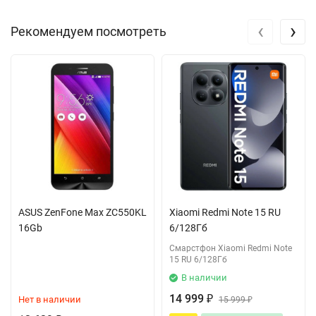
‹
›
Рекомендуем посмотреть
ASUS ZenFone Max ZC550KL
Xiaomi Redmi Note 15 RU
16Gb
6/128Гб
Смарстфон Xiaomi Redmi Note
15 RU 6/128Гб
В наличии
14 999
Нет в наличии
₽
15 999
₽