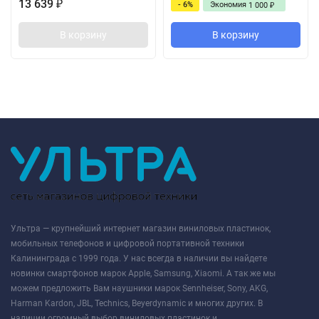
13 639
- 6%
Экономия
₽
1 000
₽
В корзину
В корзину
Ультра — крупнейший интернет магазин виниловых пластинок,
мобильных телефонов и цифровой портативной техники
Калининграда с 1999 года. У нас всегда в наличии вы найдете
новинки смартфонов марок Apple, Samsung, Xiaomi. А так же мы
можем предложить Вам наушники марок Sennheiser, Sony, AKG,
Harman Kardon, JBL, Technics, Beyerdynamic и многих других. В
наличии огромный выбор виниловых пластинок и