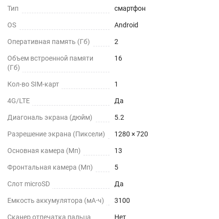
Тип
смартфон
OS
Android
Оперативная память (Гб)
2
Объем встроенной памяти
16
(Гб)
Кол-во SIM-карт
1
4G/LTE
Да
Диагональ экрана (дюйм)
5.2
Разрешение экрана (Пиксели)
1280 × 720
Основная камера (Мп)
13
Фронтальная камера (Мп)
5
Слот microSD
Да
Емкость аккумулятора (мА⋅ч)
3100
Сканер отпечатка пальца
Нет