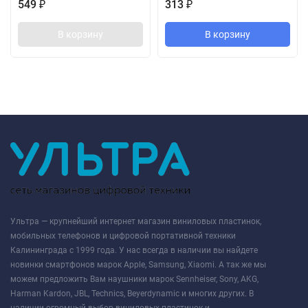
549
313
₽
₽
В корзину
В корзину
Ультра — крупнейший интернет магазин виниловых пластинок,
мобильных телефонов и цифровой портативной техники
Калининграда с 1999 года. У нас всегда в наличии вы найдете
новинки смартфонов марок Apple, Samsung, Xiaomi. А так же мы
можем предложить Вам наушники марок Sennheiser, Sony, AKG,
Harman Kardon, JBL, Technics, Beyerdynamic и многих других. В