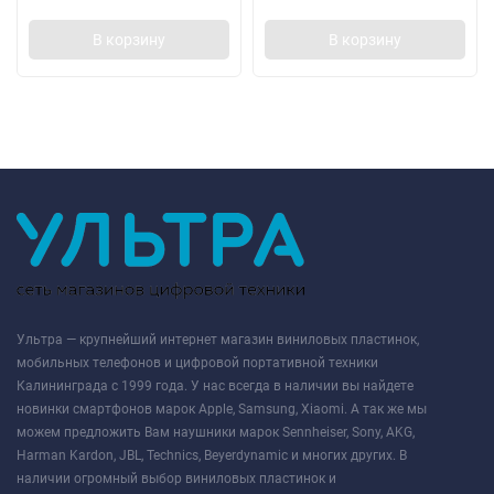
В корзину
В корзину
Ультра — крупнейший интернет магазин виниловых пластинок,
мобильных телефонов и цифровой портативной техники
Калининграда с 1999 года. У нас всегда в наличии вы найдете
новинки смартфонов марок Apple, Samsung, Xiaomi. А так же мы
можем предложить Вам наушники марок Sennheiser, Sony, AKG,
Harman Kardon, JBL, Technics, Beyerdynamic и многих других. В
наличии огромный выбор виниловых пластинок и