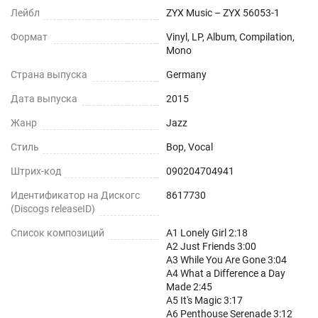
Лейбл
ZYX Music – ZYX 56053-1
Формат
Vinyl, LP, Album, Compilation,
Mono
Страна выпуска
Germany
Дата выпуска
2015
Жанр
Jazz
Стиль
Bop, Vocal
Штрих-код
090204704941
Идентификатор на Дискогс
8617730
(Discogs releaseID)
Список композиций
A1 Lonely Girl 2:18
A2 Just Friends 3:00
A3 While You Are Gone 3:04
A4 What a Difference a Day
Made 2:45
A5 It's Magic 3:17
A6 Penthouse Serenade 3:12