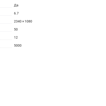
Да
6.7
2340 × 1080
50
12
5000