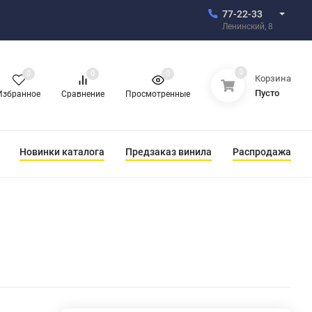
77-22-33
Ленинский, 8
0
0
0
0
Корзина
Пусто
Избранное
Сравнение
Просмотренные
Новинки каталога
Предзаказ винила
Распродажа