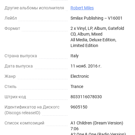
Другие альбомы исполнителя
Robert Miles
Лейбл
Smilax Publishing – V16001
Формат
2 x Vinyl, LP, Album, Gatefold
CD, Album, Mixed
All Media, Deluxe Edition,
Limited Edition
Страна выпуска
Italy
Дата выпуска
11 нояб. 2016 г.
Жанр
Electronic
Стиль
Trance
Штрих-код
8033116078030
Идентификатор на Дискогс
9605150
(Discogs releaseID)
Список композиций
A1 Children (Dream Version)
7:06
A2 One & One (Radio Version)