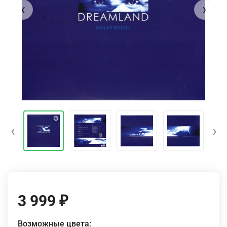
‹
›
‹
›
3 999
₽
Возможные цвета: