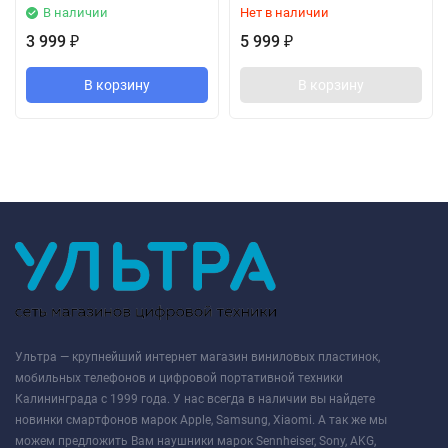
В наличии
Нет в наличии
3 999
5 999
₽
₽
В корзину
В корзину
Ультра — крупнейший интернет магазин виниловых пластинок,
мобильных телефонов и цифровой портативной техники
Калининграда с 1999 года. У нас всегда в наличии вы найдете
новинки смартфонов марок Apple, Samsung, Xiaomi. А так же мы
можем предложить Вам наушники марок Sennheiser, Sony, AKG,