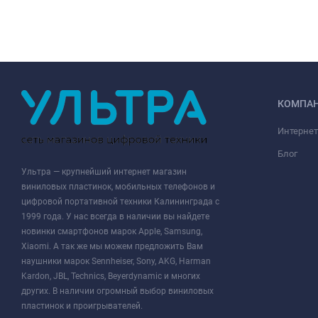
КОМПА
Интернет
Блог
Ультра — крупнейший интернет магазин
виниловых пластинок, мобильных телефонов и
цифровой портативной техники Калининграда с
1999 года. У нас всегда в наличии вы найдете
новинки смартфонов марок Apple, Samsung,
Xiaomi. А так же мы можем предложить Вам
наушники марок Sennheiser, Sony, AKG, Harman
Kardon, JBL, Technics, Beyerdynamic и многих
других. В наличии огромный выбор виниловых
пластинок и проигрывателей.