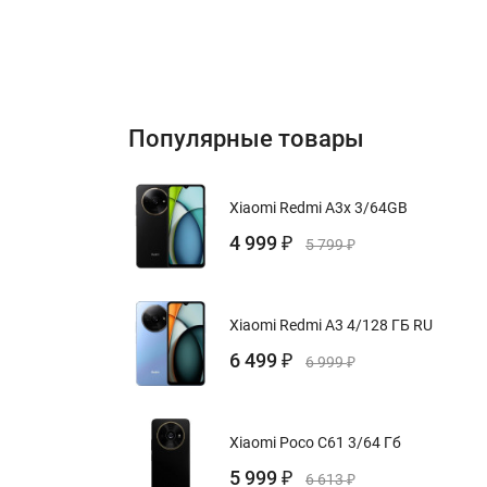
Популярные товары
Xiaomi Redmi A3x 3/64GB
4 999
₽
5 799
₽
Xiaomi Redmi A3 4/128 ГБ RU
6 499
₽
6 999
₽
Xiaomi Poco C61 3/64 Гб
5 999
₽
6 613
₽