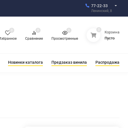
77-22-33
Ленинский, 8
0
0
0
0
Корзина
Пусто
Избранное
Сравнение
Просмотренные
Новинки каталога
Предзаказ винила
Распродажа