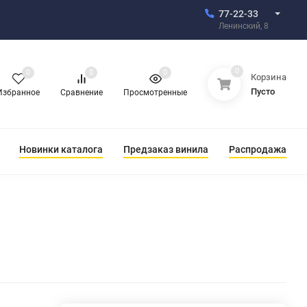
77-22-33
Ленинский, 8
0
0
0
0
Корзина
Пусто
Избранное
Сравнение
Просмотренные
Новинки каталога
Предзаказ винила
Распродажа