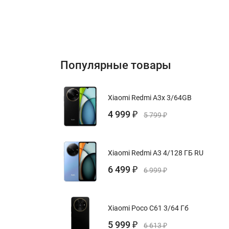
Популярные товары
Xiaomi Redmi A3x 3/64GB
4 999
₽
5 799
₽
Xiaomi Redmi A3 4/128 ГБ RU
6 499
₽
6 999
₽
Xiaomi Poco C61 3/64 Гб
5 999
₽
6 613
₽