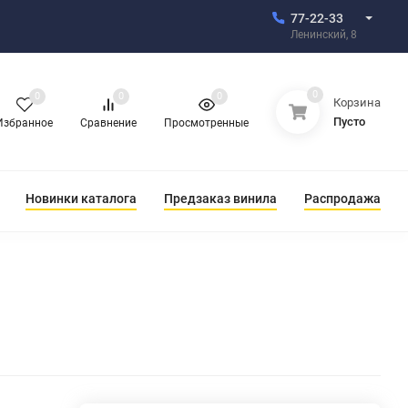
77-22-33
Ленинский, 8
0
0
0
0
Корзина
Пусто
Избранное
Сравнение
Просмотренные
Новинки каталога
Предзаказ винила
Распродажа