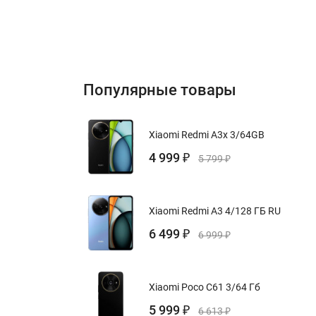
Популярные товары
Xiaomi Redmi A3x 3/64GB
4 999
₽
5 799
₽
Xiaomi Redmi A3 4/128 ГБ RU
6 499
₽
6 999
₽
Xiaomi Poco C61 3/64 Гб
5 999
₽
6 613
₽