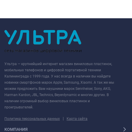
Ультра — крупнейший интернет магазин виниловых пластинок,
мобильных телефонов и цифровой портативной техники
Калининграда с 1999 года. У нас всегда в наличии вы найдете
новинки смартфонов марок Apple, Samsung, Xiaomi. А так же мы
можем предложить Вам наушники марок Sennheiser, Sony, AKG,
Harman Kardon, JBL, Technics, Beyerdynamic и многих других. В
наличии огромный выбор виниловых пластинок и
проигрывателей.
|
Политика персональных данных
Карта сайта
КОМПАНИЯ