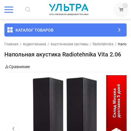
0
КАТАЛОГ ТОВАРОВ
Главная
/
Аудиотехника
/
Акустические системы
/
Radiotehnika
/
Напольн
Напольная акустика Radiotehnika Vita 2.06
Сравнение
доставка 5 дней
Склад Москва
‹
›