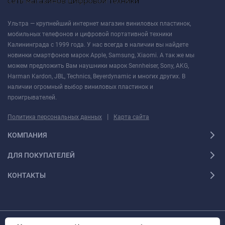
Ультра — крупнейший интернет магазин виниловых пластинок,
мобильных телефонов и цифровой портативной техники
Калининграда с 1999 года. У нас всегда в наличии вы найдете
новинки смартфонов марок Apple, Samsung, Xiaomi. А так же мы
можем предложить Вам наушники марок Sennheiser, Sony, AKG,
Harman Kardon, JBL, Technics, Beyerdynamic и многих других. В
наличии огромный выбор виниловых пластинок и
проигрывателей.
|
Политика персональных данных
Карта сайта
КОМПАНИЯ
ДЛЯ ПОКУПАТЕЛЕЙ
КОНТАКТЫ