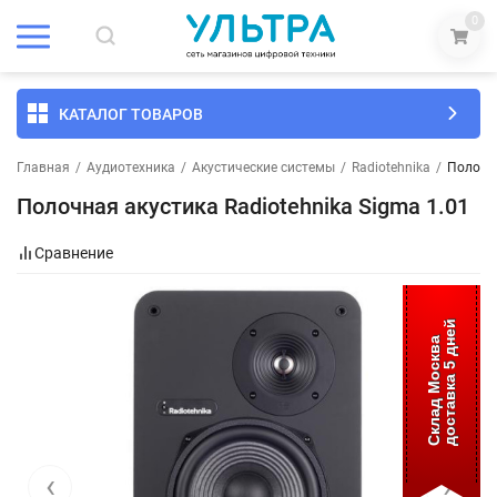
0
КАТАЛОГ ТОВАРОВ
Главная
/
Аудиотехника
/
Акустические системы
/
Radiotehnika
/
Полочна
Полочная акустика Radiotehnika Sigma 1.01
Сравнение
доставка 5 дней
Склад Москва
‹
›