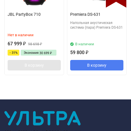
JBL PartyBox 710
Premiera DS-631
Напольная акустическая
система (пара) Premiera DS-631
Нет в наличии
67 999
В наличии
₽
98 698
₽
59 800
- 31%
Экономия
₽
30 699
₽
В корзину
В корзину