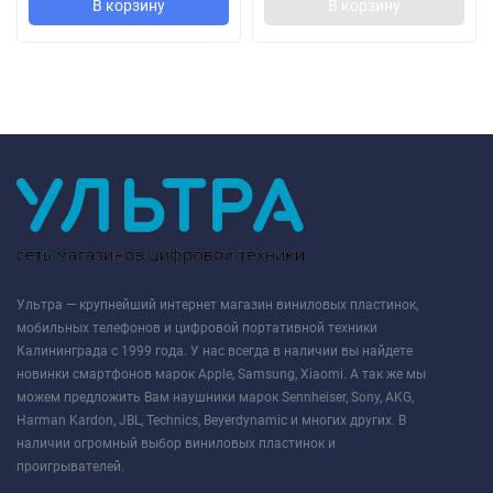
В корзину
В корзину
Ультра — крупнейший интернет магазин виниловых пластинок,
мобильных телефонов и цифровой портативной техники
Калининграда с 1999 года. У нас всегда в наличии вы найдете
новинки смартфонов марок Apple, Samsung, Xiaomi. А так же мы
можем предложить Вам наушники марок Sennheiser, Sony, AKG,
Harman Kardon, JBL, Technics, Beyerdynamic и многих других. В
наличии огромный выбор виниловых пластинок и
проигрывателей.