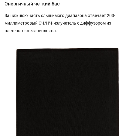
Энергичный четкий бас
За нижнюю часть слышимого диапазона отвечает 203-
миллиметровый СЧ/НЧ-излучатель с диффузором из
плетеного стекловолокна.