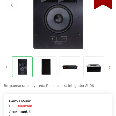
‹
›
‹
›
Встраиваемая акустика Radiotehnika Integrator SUR8
Балтия Молл:
Нет в наличии
Ленинский, 8: