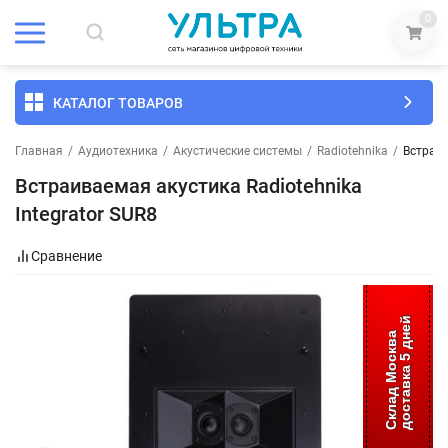
0
КАТАЛОГ ТОВАРОВ
Главная
/
Аудиотехника
/
Акустические системы
/
Radiotehnika
/
Встраив
Встраиваемая акустика Radiotehnika
Integrator SUR8
Сравнение
доставка 5 дней
Склад Москва