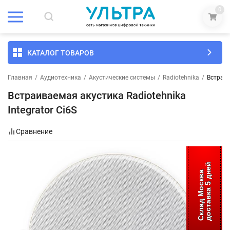
0
КАТАЛОГ ТОВАРОВ
Главная
/
Аудиотехника
/
Акустические системы
/
Radiotehnika
/
Встраив
Встраиваемая акустика Radiotehnika
Integrator Ci6S
Сравнение
доставка 5 дней
Склад Москва