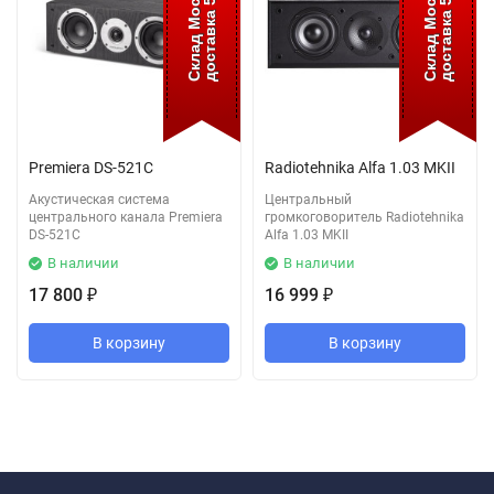
доставка 5 дней
доставка 5 дней
Склад Москва
Склад Москва
Premiera DS-521C
Radiotehnika Alfa 1.03 MKII
Акустическая система
Центральный
центрального канала Premiera
громкоговоритель Radiotehnika
DS-521C
Alfa 1.03 MKII
В наличии
В наличии
17 800
16 999
₽
₽
В корзину
В корзину