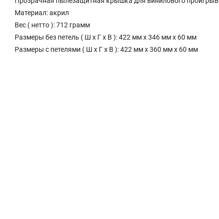
Прозрачная пылезащитная крышка для винилового проигрыв
Материал: акрил
Вес ( нетто ): 712 грамм
Размеры без петель ( Ш x Г x В ): 422 мм x 346 мм x 60 мм
Размеры с петелями ( Ш x Г x В ): 422 мм x 360 мм x 60 мм