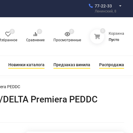
77-22-33
Ленинский, 8
0
0
0
0
Корзина
Пусто
Избранное
Сравнение
Просмотренные
Новинки каталога
Предзаказ винила
Распродажа
era PEDDC
/DELTA Premiera PEDDC