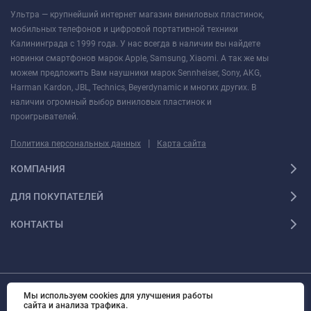
Ультра — крупнейший интернет магазин виниловых пластинок,
мобильных телефонов и цифровой портативной техники
Калининграда с 1999 года. У нас всегда в наличии вы найдете
новинки смартфонов марок Apple, Samsung, Xiaomi. А так же мы
можем предложить Вам наушники марок Sennheiser, Sony, AKG,
Harman Kardon, JBL, Technics, Beyerdynamic и многих других. В
наличии огромный выбор виниловых пластинок и
проигрывателей.
|
Политика персональных данных
Карта сайта
КОМПАНИЯ
ДЛЯ ПОКУПАТЕЛЕЙ
КОНТАКТЫ
Мы используем cookies для улучшения работы
© 2010 - 2026 Ультра Все права защищены Ультра - Калининградский
сайта и анализа трафика.