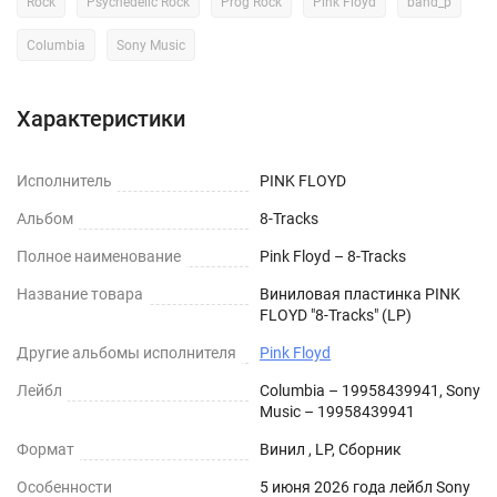
Rock
Psychedelic Rock
Prog Rock
Pink Floyd
band_p
Columbia
Sony Music
Характеристики
Исполнитель
PINK FLOYD
Альбом
8-Tracks
Полное наименование
Pink Floyd – 8-Tracks
Название товара
Виниловая пластинка PINK
FLOYD "8-Tracks" (LP)
Другие альбомы исполнителя
Pink Floyd
Лейбл
Columbia – 19958439941, Sony
Music – 19958439941
Формат
Винил , LP, Сборник
Особенности
5 июня 2026 года лейбл Sony