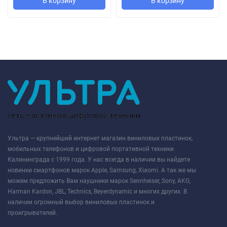
В корзину
В корзину
Ультра — крупнейший интернет магазин виниловых пластинок,
мобильных телефонов и цифровой портативной техники
Калининграда с 1999 года. У нас всегда в наличии вы найдете
новинки смартфонов марок Apple, Samsung, Xiaomi. А так же мы
можем предложить Вам наушники марок Sennheiser, Sony, AKG,
Harman Kardon, JBL, Technics, Beyerdynamic и многих других. В
наличии огромный выбор виниловых пластинок и
проигрывателей.