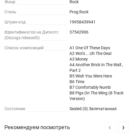
Жанр
Rock
Стиль
Prog Rock
Штрих-код
19958439941
Идентификатор на Дискогс
37542906
(Discogs releaseID)
Список композиций
A1 One Of These Days
A2 Wot's ...Uh The Deal
A3 Money
A4 Another Brick In The Wall ,
Part 2
B5 Wish You Were Here
B6 Time
B7 Comfortably Numb
B8 Pigs On The Wing (8-Track
Version)
Состояние
Sealed (S) Запечатанная
‹
›
Рекомендуем посмотреть