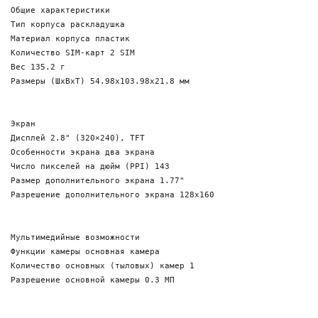
Общие характеристики

Тип корпуса раскладушка

Материал корпуса пластик

Количество SIM-карт 2 SIM

Вес 135.2 г

Размеры (ШxВxТ) 54.98x103.98x21.8 мм

Экран 

Дисплей 2.8" (320×240), TFT

Особенности экрана два экрана

Число пикселей на дюйм (PPI) 143

Размер дополнительного экрана 1.77"

Разрешение дополнительного экрана 128x160

Мультимедийные возможности 

Функции камеры основная камера

Количество основных (тыловых) камер 1

Разрешение основной камеры 0.3 МП
