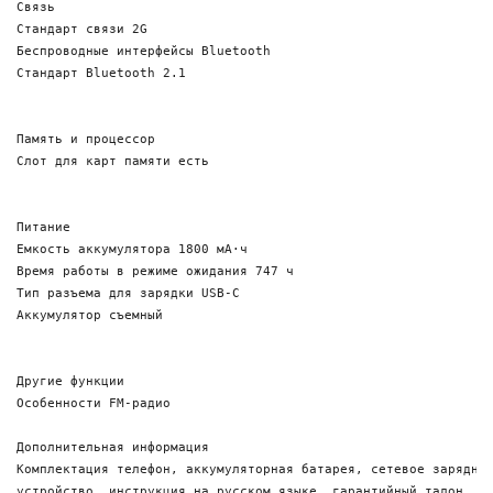
Связь 

Стандарт связи 2G

Беспроводные интерфейсы Bluetooth

Стандарт Bluetooth 2.1

Память и процессор

Слот для карт памяти есть

Питание 

Емкость аккумулятора 1800 мА⋅ч

Время работы в режиме ожидания 747 ч

Тип разъема для зарядки USB-C

Аккумулятор съемный

Другие функции

Особенности FM-радио

Дополнительная информация 

Комплектация телефон, аккумуляторная батарея, сетевое зарядное
устройство, инструкция на русском языке, гарантийный талон, ко