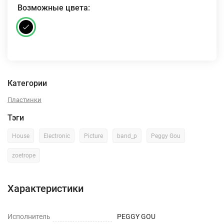
Возможные цвета:
Категории
Пластинки
Тэги
House
Electronic
Picture
band_p
Peggy Gou
zoetrope
Характеристики
Исполнитель
PEGGY GOU