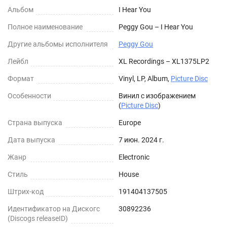
Альбом
I Hear You
Полное наименование
Peggy Gou – I Hear You
Другие альбомы исполнителя
Peggy Gou
Лейбл
XL Recordings – XL1375LP2
Формат
Vinyl, LP, Album,
Picture Disc
Особенности
Винил с изображением
(
Picture Disc
)
Страна выпуска
Europe
Дата выпуска
7 июн. 2024 г.
Жанр
Electronic
Стиль
House
Штрих-код
191404137505
Идентификатор на Дискогс
30892236
(Discogs releaseID)