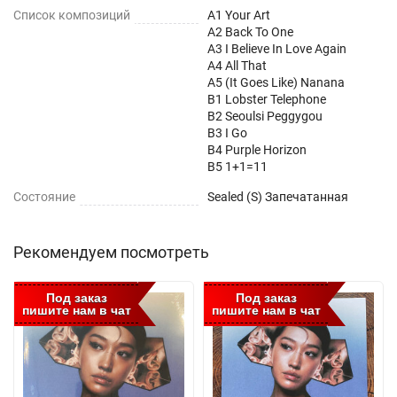
Список композиций
A1 Your Art
A2 Back To One
A3 I Believe In Love Again
A4 All That
A5 (It Goes Like) Nanana
B1 Lobster Telephone
B2 Seoulsi Peggygou
B3 I Go
B4 Purple Horizon
B5 1+1=11
Состояние
Sealed (S) Запечатанная
Рекомендуем посмотреть
Под заказ
Под заказ
пишите нам в чат
пишите нам в чат