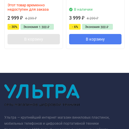
Этот товар временно
недоступен для заказа
В наличии
2 999
3 999
₽
4 299
₽
4 299
₽
₽
- 30%
Экономия
- 6%
Экономия
1 300
300
₽
₽
В корзину
В корзину
Ультра — крупнейший интернет магазин виниловых пластинок,
мобильных телефонов и цифровой портативной техники