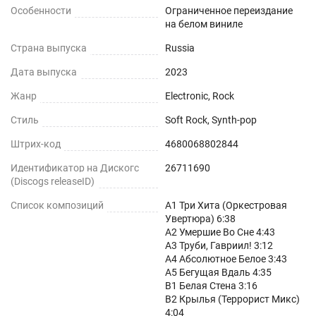
Особенности
Ограниченное переиздание
на белом виниле
Страна выпуска
Russia
Дата выпуска
2023
Жанр
Electronic, Rock
Стиль
Soft Rock, Synth-pop
Штрих-код
4680068802844
Идентификатор на Дискогс
26711690
(Discogs releaseID)
Список композиций
A1 Три Хита (Оркестровая
Увертюра) 6:38
A2 Умершие Во Сне 4:43
A3 Труби, Гавриил! 3:12
A4 Абсолютное Белое 3:43
A5 Бегущая Вдаль 4:35
B1 Белая Стена 3:16
B2 Крылья (Террорист Микс)
4:04