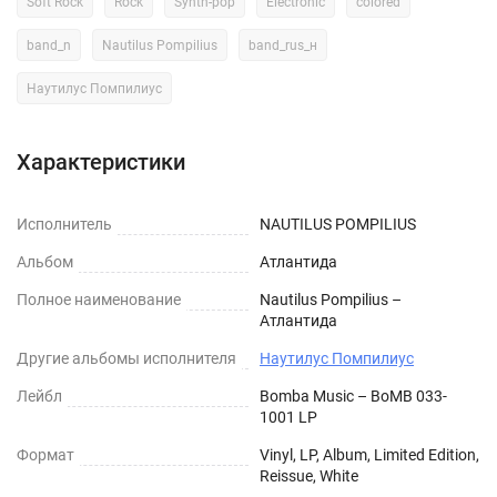
Soft Rock
Rock
Synth-pop
Electronic
colored
band_n
Nautilus Pompilius
band_rus_н
Наутилус Помпилиус
Характеристики
Исполнитель
NAUTILUS POMPILIUS
Альбом
Атлантида
Полное наименование
Nautilus Pompilius –
Атлантида
Другие альбомы исполнителя
Наутилус Помпилиус
Лейбл
Bomba Music – BoMB 033-
1001 LP
Формат
Vinyl, LP, Album, Limited Edition,
Reissue, White