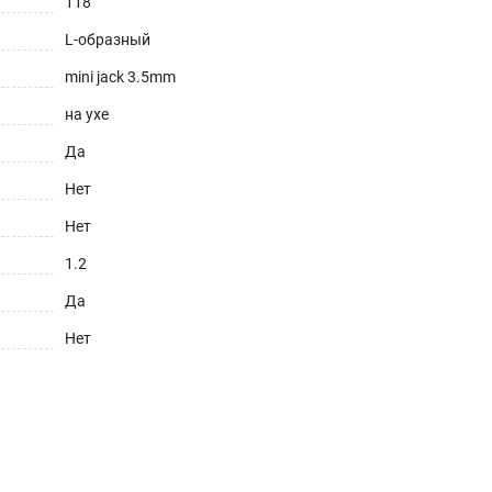
118
L-образный
mini jack 3.5mm
на ухе
Да
Нет
Нет
1.2
Да
Нет