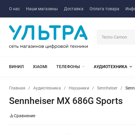
О нас
Наши магазины
Доставка
Оплата товара
Инф
ВИНИЛ
XIAOMI
ТЕЛЕФОНЫ
АУДИОТЕХНИКА
Главная
/
Аудиотехника
/
Наушники
/
Sennheiser
/
Senn
Sennheiser MX 686G Sports
Сравнение