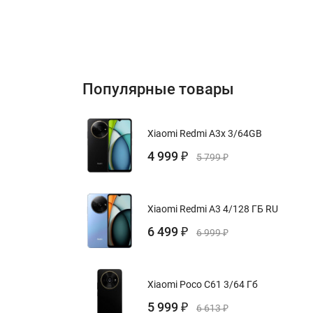
Популярные товары
Xiaomi Redmi A3x 3/64GB
4 999
₽
5 799
₽
Xiaomi Redmi A3 4/128 ГБ RU
6 499
₽
6 999
₽
Xiaomi Poco C61 3/64 Гб
5 999
₽
6 613
₽