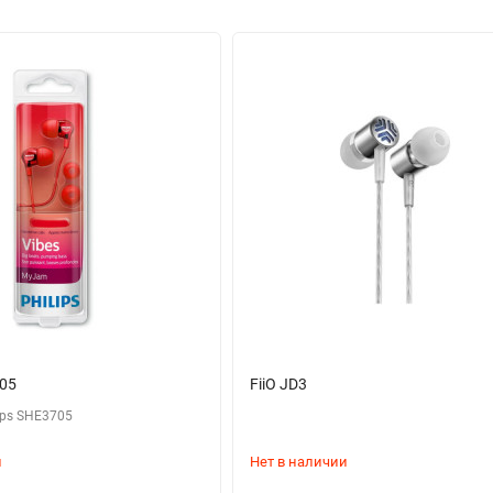
705
FiiO JD3
ips SHE3705
и
Нет в наличии