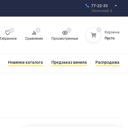
77-22-33
Ленинский, 8
0
0
0
0
Корзина
Пусто
Избранное
Сравнение
Просмотренные
Новинки каталога
Предзаказ винила
Распродажа