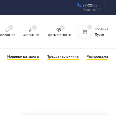
77-22-33
Ленинский, 8
0
0
0
0
Корзина
Пусто
Избранное
Сравнение
Просмотренные
Новинки каталога
Предзаказ винила
Распродажа