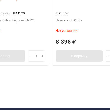
 Kingdom IEM120
FiiO JD7
c Public Kingdom IEM120
Наушники FiiO JD7
и
Нет в наличии
8 398
₽
орзину
В корзину