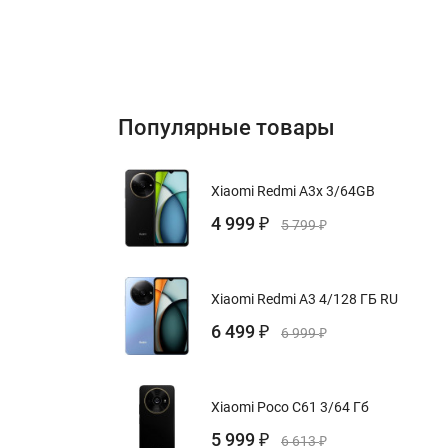
Популярные товары
Xiaomi Redmi A3x 3/64GB
4 999
₽
5 799
₽
Xiaomi Redmi A3 4/128 ГБ RU
6 499
₽
6 999
₽
Xiaomi Poco C61 3/64 Гб
5 999
₽
6 613
₽