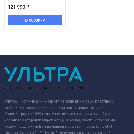
121 990
₽
В корзину
Ультра — крупнейший интернет магазин виниловых пластинок,
мобильных телефонов и цифровой портативной техники
Калининграда с 1999 года. У нас всегда в наличии вы найдете
новинки смартфонов марок Apple, Samsung, Xiaomi. А так же мы
можем предложить Вам наушники марок Sennheiser, Sony, AKG,
Harman Kardon, JBL, Technics, Beyerdynamic и многих других. В