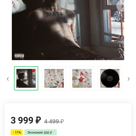
‹
›
‹
›
3 999
₽
4 499
₽
- 11%
Экономия
500
₽