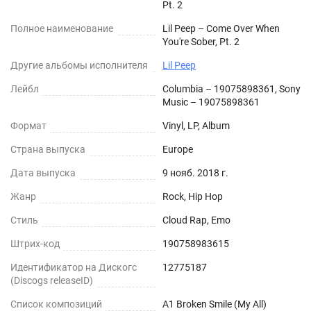
Pt. 2
Полное наименование
Lil Peep – Come Over When
You're Sober, Pt. 2
Другие альбомы исполнителя
Lil Peep
Лейбл
Columbia – 19075898361, Sony
Music – 19075898361
Формат
Vinyl, LP, Album
Страна выпуска
Europe
Дата выпуска
9 нояб. 2018 г.
Жанр
Rock, Hip Hop
Стиль
Cloud Rap, Emo
Штрих-код
190758983615
Идентификатор на Дискогс
12775187
(Discogs releaseID)
Список композиций
A1 Broken Smile (My All)