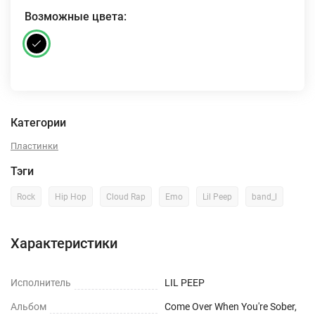
Возможные цвета:
Категории
Пластинки
Тэги
Rock
Hip Hop
Cloud Rap
Emo
Lil Peep
band_l
Характеристики
Исполнитель
LIL PEEP
Альбом
Come Over When You're Sober,