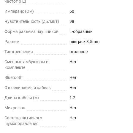
частот (Гц)
Импеданс (Ом)
60
Чувствительность (дБ/мВт)
98
Форма разъема наушников
L-образный
Разъем
mini jack 3.5mm
Тип крепления
оголовье
Сменные амбушюры в
Нет
комплекте
Bluetooth
Нет
Отсоединяемый кабель
Нет
Длина кабеля (м)
1.2
Микрофон
Нет
Cистема активного
Нет
шумоподавления