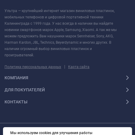
Ультра — крупнейший интернет магазин виниловых пластинок,
мобильных телефонов и цифровой портативной техники
Калининграда с 1999 года. У нас всегда в наличии вы найдете
новинки смартфонов марок Apple, Samsung, Xiaomi. А так же мы
можем предложить Вам наушники марок Sennheiser, Sony, AKG,
Harman Kardon, JBL, Technics, Beyerdynamic и многих других. В
наличии огромный выбор виниловых пластинок и
проигрывателей.
|
Политика персональных данных
Карта сайта
КОМПАНИЯ
ДЛЯ ПОКУПАТЕЛЕЙ
КОНТАКТЫ
Мы используем cookies для улучшения работы
© 2010 - 2026 Ультра Все права защищены Ультра - Калининградский