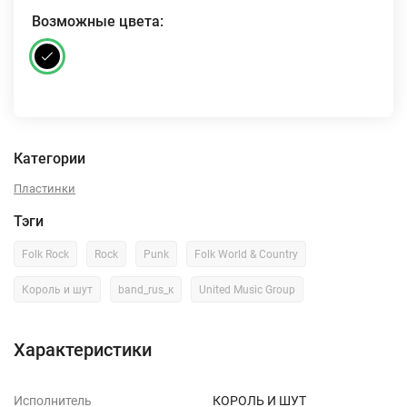
Возможные цвета:
Категории
Пластинки
Тэги
Folk Rock
Rock
Punk
Folk World & Country
Король и шут
band_rus_к
United Music Group
Характеристики
Исполнитель
КОРОЛЬ И ШУТ