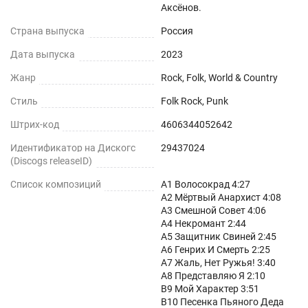
Аксёнов.
Страна выпуска
Россия
Дата выпуска
2023
Жанр
Rock, Folk, World & Country
Стиль
Folk Rock, Punk
Штрих-код
4606344052642
Идентификатор на Дискогс
29437024
(Discogs releaseID)
Список композиций
А1 Волосокрад 4:27
А2 Мёртвый Анархист 4:08
А3 Смешной Совет 4:06
А4 Некромант 2:44
А5 Защитник Свиней 2:45
А6 Генрих И Смерть 2:25
А7 Жаль, Нет Ружья! 3:40
А8 Представляю Я 2:10
B9 Мой Характер 3:51
B10 Песенка Пьяного Деда