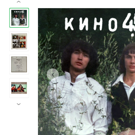
‹
‹
›