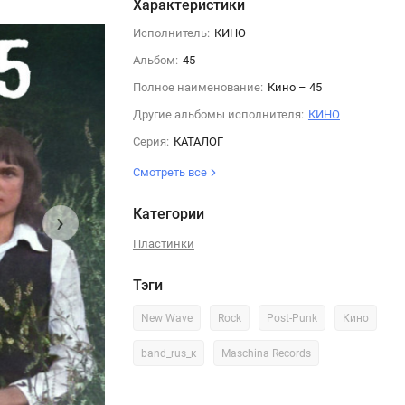
Характеристики
Исполнитель:
КИНО
Альбом:
45
Полное наименование:
Кино – 45
Другие альбомы исполнителя:
КИНО
Серия:
КАТАЛОГ
Смотреть все
Категории
›
Пластинки
Тэги
New Wave
Rock
Post-Punk
Кино
band_rus_к
Maschina Records