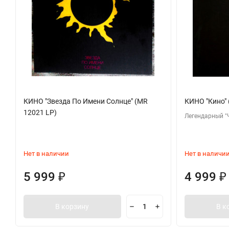
КИНО "Звезда По Имени Солнце" (MR
КИНО "Кино"
12021 LP)
Легендарный "
Нет в наличии
Нет в наличи
5 999
4 999
₽
₽
В корзину
В к