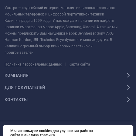
Ультра — крупнейший интернет магазин виниловых пластинок,
мобильных телефонов и цифровой портативной техники
Калининграда с 1999 года. У нас всегда в наличии вы найдете
новинки смартфонов марок Apple, Samsung, Xiaomi. А так же мы
можем предложить Вам наушники марок Sennheiser, Sony, AKG,
Harman Kardon, JBL, Technics, Beyerdynamic и многих других. В
наличии огромный выбор виниловых пластинок и
проигрывателей.
|
Политика персональных данных
Карта сайта
КОМПАНИЯ
ДЛЯ ПОКУПАТЕЛЕЙ
КОНТАКТЫ
Мы используем cookies для улучшения работы
© 2010 - 2026 Ультра Все права защищены Ультра - Калининградский
сайта и анализа трафика.