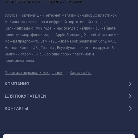
Ультра — крупнейший интернет магазин виниловых пластинок,
мобильных телефонов и цифровой портативной техники
Калининграда с 1999 года. У нас всегда в наличии вы найдете
новинки смартфонов марок Apple, Samsung, Xiaomi. А так же мы
можем предложить Вам наушники марок Sennheiser, Sony, AKG,
Harman Kardon, JBL, Technics, Beyerdynamic и многих других. В
наличии огромный выбор виниловых пластинок и
проигрывателей.
|
Политика персональных данных
Карта сайта
КОМПАНИЯ
ДЛЯ ПОКУПАТЕЛЕЙ
КОНТАКТЫ