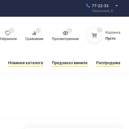
77-22-33
Ленинский, 8
0
0
0
0
Корзина
Пусто
Избранное
Сравнение
Просмотренные
Новинки каталога
Предзаказ винила
Распродажа