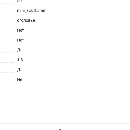
50
mini jack 3.5mm
оголовье
Нет
Нет
Да
1.3
Да
Нет