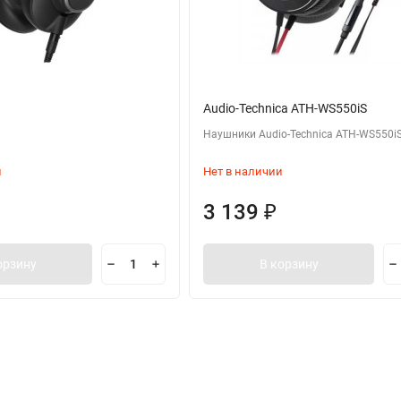
Audio-Technica ATH-WS550iS
Наушники Audio-Technica ATH-WS550i
и
Нет в наличии
3 139
₽
орзину
В корзину