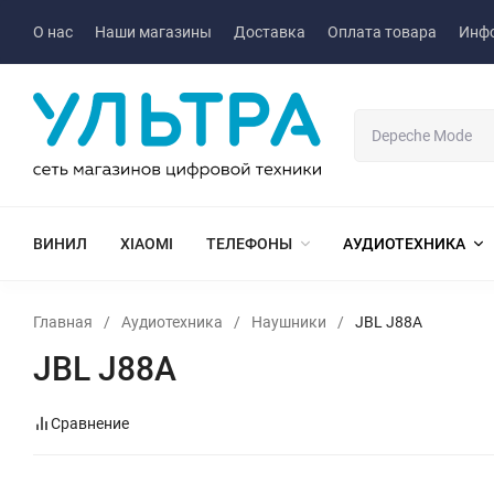
О нас
Наши магазины
Доставка
Оплата товара
Инф
ВИНИЛ
XIAOMI
ТЕЛЕФОНЫ
АУДИОТЕХНИКА
Главная
/
Аудиотехника
/
Наушники
/
JBL J88A
JBL J88A
Сравнение