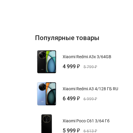
Популярные товары
Xiaomi Redmi A3x 3/64GB
4 999
₽
5 799
₽
Xiaomi Redmi A3 4/128 ГБ RU
6 499
₽
6 999
₽
Xiaomi Poco C61 3/64 Гб
5 999
₽
6 613
₽