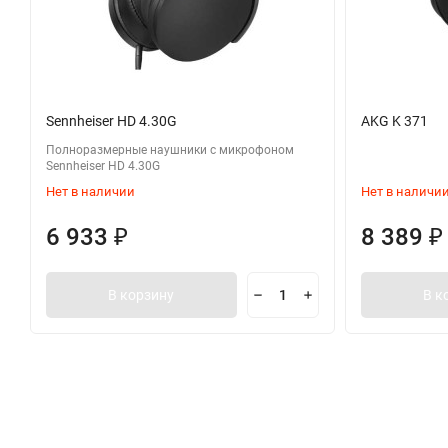
Sennheiser HD 4.30G
AKG K 371
Полноразмерные наушники с микрофоном
Sennheiser HD 4.30G
Нет в наличии
Нет в наличи
6 933
8 389
₽
₽
В корзину
В к