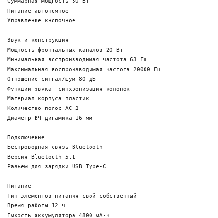
Суммарная мощность 30 Вт

Питание автономное

Управление кнопочное

Звук и конструкция

Мощность фронтальных каналов 20 Вт

Минимальная воспроизводимая частота 63 Гц

Максимальная воспроизводимая частота 20000 Гц

Отношение сигнал/шум 80 дБ

Функции звука  синхронизация колонок

Материал корпуса пластик

Количество полос AC 2

Диаметр ВЧ-динамика 16 мм

Подключение

Беспроводная связь Bluetooth

Версия Bluetooth 5.1

Разъем для зарядки USB Type-C

Питание

Тип элементов питания свой собственный

Время работы 12 ч

Емкость аккумулятора 4800 мА·ч
