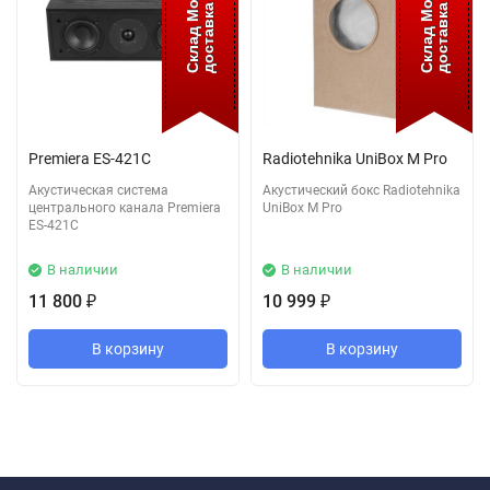
доставка 5 дней
доставка 5 дней
Склад Москва
Склад Москва
Premiera ES-421C
Radiotehnika UniBox M Pro
Акустическая система
Акустический бокс Radiotehnika
центрального канала Premiera
UniBox M Pro
ES-421C
В наличии
В наличии
11 800
10 999
₽
₽
В корзину
В корзину