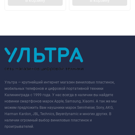
В корзину
В корзину
Ультра — крупнейший интернет магазин виниловых пластинок,
мобильных телефонов и цифровой портативной техники
Калининграда с 1999 года. У нас всегда в наличии вы найдете
новинки смартфонов марок Apple, Samsung, Xiaomi. А так же мы
можем предложить Вам наушники марок Sennheiser, Sony, AKG,
Harman Kardon, JBL, Technics, Beyerdynamic и многих других. В
наличии огромный выбор виниловых пластинок и
проигрывателей.