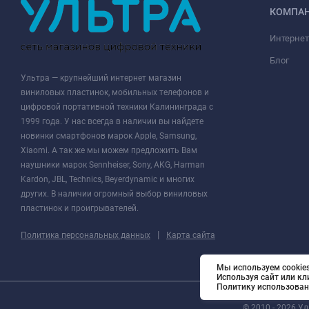
КОМПА
Интернет
Блог
Ультра — крупнейший интернет магазин
виниловых пластинок, мобильных телефонов и
цифровой портативной техники Калининграда с
1999 года. У нас всегда в наличии вы найдете
новинки смартфонов марок Apple, Samsung,
Xiaomi. А так же мы можем предложить Вам
наушники марок Sennheiser, Sony, AKG, Harman
Kardon, JBL, Technics, Beyerdynamic и многих
других. В наличии огромный выбор виниловых
пластинок и проигрывателей.
|
Политика персональных данных
Карта сайта
Мы используем cookies
Используя сайт или кл
Политику использован
© 2010 - 2026 У