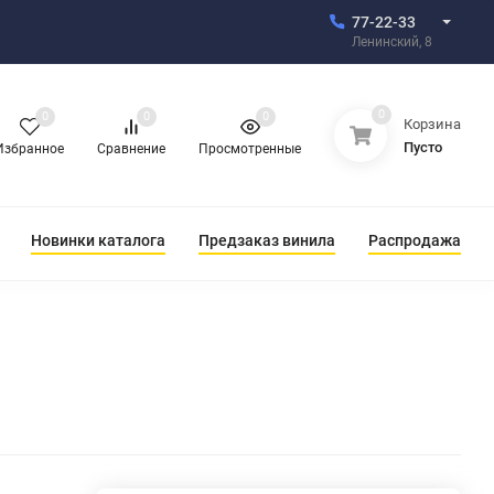
77-22-33
Ленинский, 8
0
0
0
0
Корзина
Пусто
Избранное
Сравнение
Просмотренные
Новинки каталога
Предзаказ винила
Распродажа