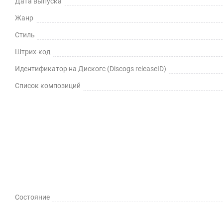
Дата выпуска
Жанр
Стиль
Штрих-код
Идентификатор на Дискогс (Discogs releaseID)
Список композиций
Состояние