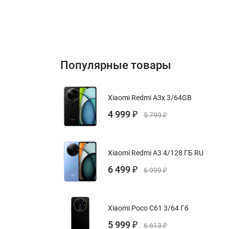
Популярные товары
Xiaomi Redmi A3x 3/64GB
4 999
₽
5 799
₽
Xiaomi Redmi A3 4/128 ГБ RU
6 499
₽
6 999
₽
Xiaomi Poco C61 3/64 Гб
5 999
₽
6 613
₽