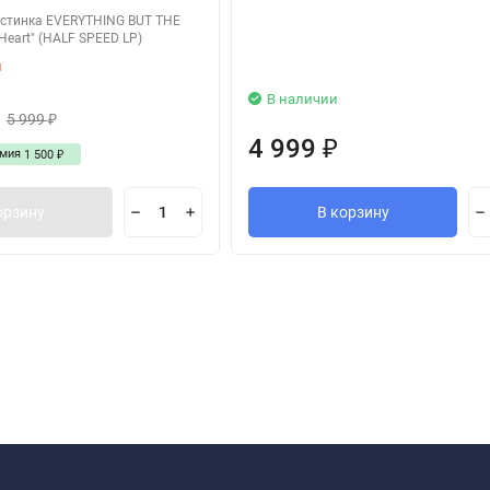
стинка EVERYTHING BUT THE
 Heart" (HALF SPEED LP)
и
В наличии
5 999
₽
4 999
₽
омия
1 500
₽
орзину
В корзину