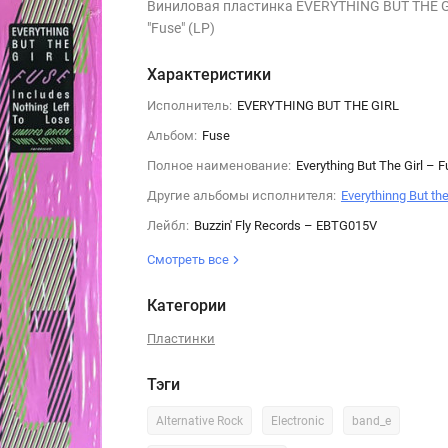
Виниловая пластинка EVERYTHING BUT THE 
"Fuse" (LP)
Характеристики
Исполнитель:
EVERYTHING BUT THE GIRL
Альбом:
Fuse
Полное наименование:
Everything But The Girl – 
Другие альбомы исполнителя:
Everythinng But the
Лейбл:
Buzzin' Fly Records – EBTG015V
Смотреть все
Категории
Пластинки
Тэги
Alternative Rock
Electronic
band_e