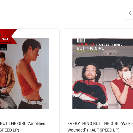
‹
з
 чат
UT THE GIRL "Amplified
EVERYTHING BUT THE GIRL "Walki
 SPEED LP)
Wounded" (HALF SPEED LP)