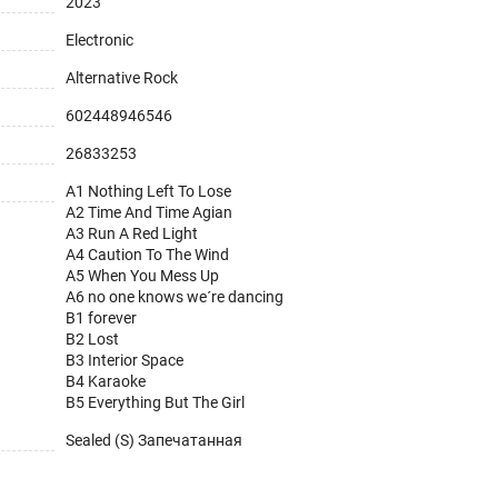
2023
Electronic
Alternative Rock
602448946546
26833253
A1 Nothing Left To Lose
A2 Time And Time Agian
A3 Run A Red Light
A4 Caution To The Wind
A5 When You Mess Up
A6 no one knows we´re dancing
B1 forever
B2 Lost
B3 Interior Space
B4 Karaoke
B5 Everything But The Girl
Sealed (S) Запечатанная