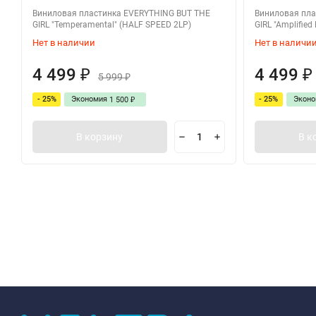
Виниловая пластинка EVERYTHING BUT THE
Виниловая пла
GIRL "Temperamental" (HALF SPEED 2LP)
GIRL "Amplified
Нет в наличии
Нет в наличи
4 499
4 499
₽
₽
5 999
₽
- 25%
Экономия
- 25%
Экон
1 500
₽
В корзину
В к