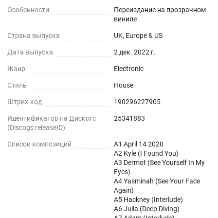
Особенности
Переиздание на прозрачном
виниле
Страна выпуска
UK, Europe & US
Дата выпуска
2 дек. 2022 г.
Жанр
Electronic
Стиль
House
Штрих-код
190296227905
Идентификатор на Дискогс
25341883
(Discogs releaseID)
Список композиций
A1 April 14 2020
A2 Kyle (I Found You)
A3 Dermot (See Yourself In My
Eyes)
A4 Yasminah (See Your Face
Again)
A5 Hackney (Interlude)
A6 Julia (Deep Diving)