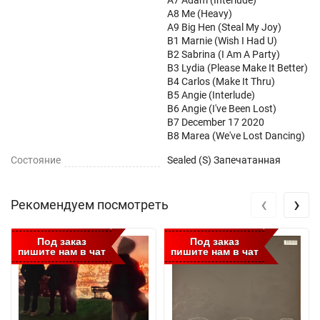
A7 Adam (Interlude)
A8 Me (Heavy)
A9 Big Hen (Steal My Joy)
B1 Marnie (Wish I Had U)
B2 Sabrina (I Am A Party)
B3 Lydia (Please Make It Better)
B4 Carlos (Make It Thru)
B5 Angie (Interlude)
B6 Angie (I've Been Lost)
B7 December 17 2020
B8 Marea (We've Lost Dancing)
Состояние
Sealed (S) Запечатанная
‹
›
Рекомендуем посмотреть
Под заказ
Под заказ
пишите нам в чат
пишите нам в чат