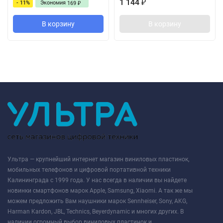
1 144
- 11%
Экономия
₽
169
₽
В корзину
В корзину
Ультра — крупнейший интернет магазин виниловых пластинок,
мобильных телефонов и цифровой портативной техники
Калининграда с 1999 года. У нас всегда в наличии вы найдете
новинки смартфонов марок Apple, Samsung, Xiaomi. А так же мы
можем предложить Вам наушники марок Sennheiser, Sony, AKG,
Harman Kardon, JBL, Technics, Beyerdynamic и многих других. В
наличии огромный выбор виниловых пластинок и