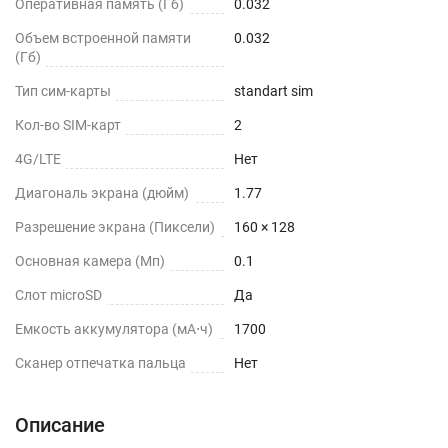
Оперативная память (Гб)
0.032
Объем встроенной памяти
0.032
(Гб)
Тип сим-карты
standart sim
Кол-во SIM-карт
2
4G/LTE
Нет
Диагональ экрана (дюйм)
1.77
Разрешение экрана (Пиксели)
160 × 128
Основная камера (Мп)
0.1
Слот microSD
Да
Емкость аккумулятора (мА⋅ч)
1700
Сканер отпечатка пальца
Нет
Описание