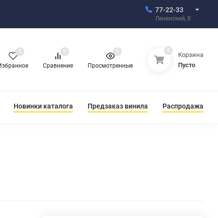
77-22-33
Ленинский, 8
0
0
0
0
Корзина
Пусто
Избранное
Сравнение
Просмотренные
Новинки каталога
Предзаказ винила
Распродажа