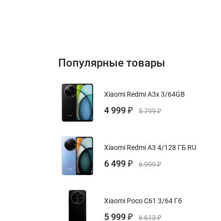
Популярные товары
Xiaomi Redmi A3x 3/64GB
4 999
₽
5 799
₽
Xiaomi Redmi A3 4/128 ГБ RU
6 499
₽
6 999
₽
Xiaomi Poco C61 3/64 Гб
5 999
₽
6 613
₽