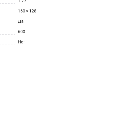
1.77
160 × 128
Да
600
Нет