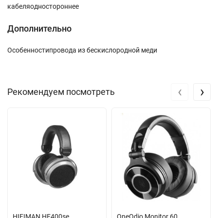
кабеля
одностороннее
Дополнительно
Особенности
провода из бескислородной меди
‹
›
Рекомендуем посмотреть
HIFIMAN HE400se
OneOdio Monitor 60