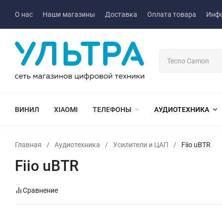
О нас
Наши магазины
Доставка
Оплата товара
Инф
ВИНИЛ
XIAOMI
ТЕЛЕФОНЫ
АУДИОТЕХНИКА
Главная
/
Аудиотехника
/
Усилители и ЦАП
/
Fiio uBTR
Fiio uBTR
Сравнение