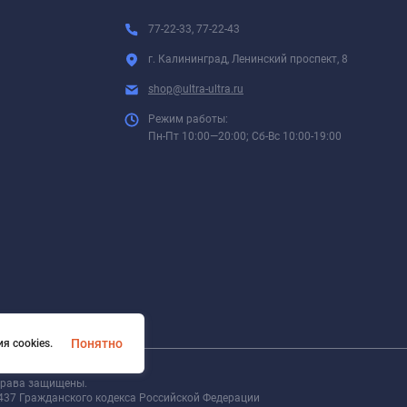
77-22-33, 77-22-43
г. Калининград, Ленинский проспект, 8
shop@ultra-ultra.ru
Режим работы:
Пн-Пт 10:00—20:00; Сб-Вс 10:00-19:00
Понятно
я cookies.
 права защищены.
437 Гражданского кодекса Российской Федерации