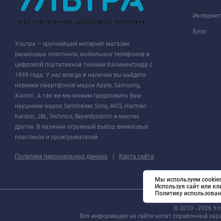
Интернет
Блог
Ультра — крупнейший интернет магазин
виниловых пластинок, мобильных телефонов и
цифровой портативной техники Калининграда с
1999 года. У нас всегда в наличии вы найдете
новинки смартфонов марок Apple, Samsung,
Xiaomi. А так же мы можем предложить Вам
наушники марок Sennheiser, Sony, AKG, Harman
Kardon, JBL, Technics, Beyerdynamic и многих
других. В наличии огромный выбор виниловых
пластинок и проигрывателей.
|
Политика персональных данных
Карта сайта
Мы используем cookies
Используя сайт или кл
Политику использован
© 2010 - 2026 У
Вся информация на сайте носит справочный хар