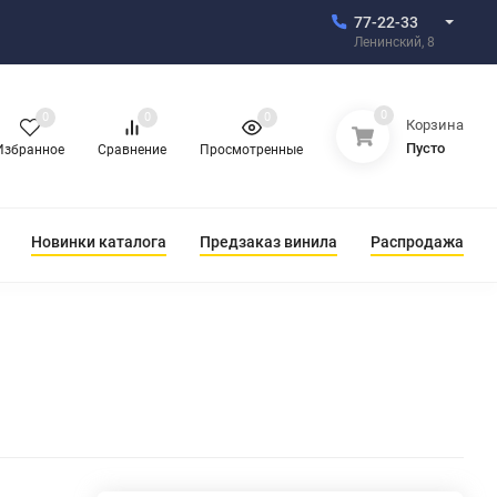
77-22-33
Ленинский, 8
0
0
0
0
Корзина
Пусто
Избранное
Сравнение
Просмотренные
Новинки каталога
Предзаказ винила
Распродажа