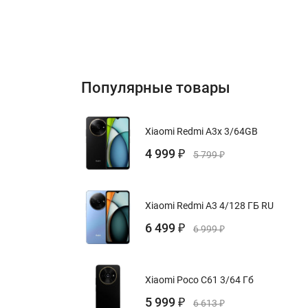
Популярные товары
Xiaomi Redmi A3x 3/64GB
4 999
₽
5 799
₽
Xiaomi Redmi A3 4/128 ГБ RU
6 499
₽
6 999
₽
Xiaomi Poco C61 3/64 Гб
5 999
₽
6 613
₽