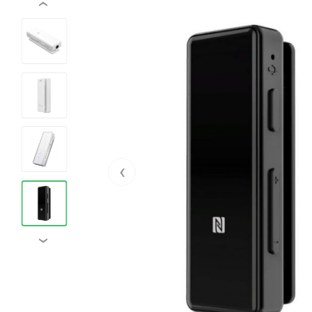
‹
‹
›