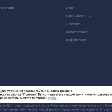
-магазин
О нас
Наши магазины
Доставка
Оплата товара
Информация
 для улучшения работы сайта и анализа трафика.
икая на кнопку "Понятно", Вы соглашаетесь с нашей политикой использовани
ия cookies вы можете прочитать
здесь
.
льтра Все права защищены Ультра - Калининградский интернет-магазин. Все
актер и не является публичной офертой, определяемой положениями Статьи 