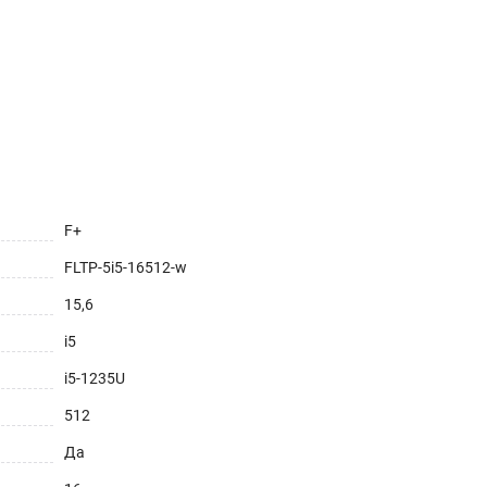
F+
FLTP-5i5-16512-w
15,6
i5
i5-1235U
512
Да