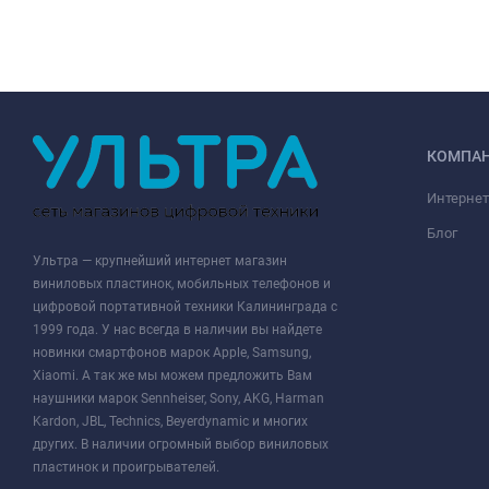
КОМПА
Интернет
Блог
Ультра — крупнейший интернет магазин
виниловых пластинок, мобильных телефонов и
цифровой портативной техники Калининграда с
1999 года. У нас всегда в наличии вы найдете
новинки смартфонов марок Apple, Samsung,
Xiaomi. А так же мы можем предложить Вам
наушники марок Sennheiser, Sony, AKG, Harman
Kardon, JBL, Technics, Beyerdynamic и многих
других. В наличии огромный выбор виниловых
пластинок и проигрывателей.