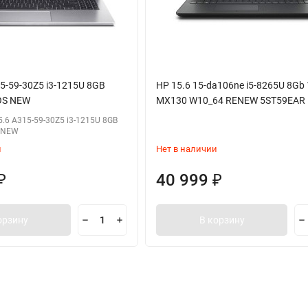
15-59-30Z5 i3-1215U 8GB
HP 15.6 15-da106ne i5-8265U 8Gb
OS NEW
MX130 W10_64 RENEW 5ST59EAR
5.6 A315-59-30Z5 i3-1215U 8GB
 NEW
и
Нет в наличии
40 999
₽
₽
орзину
В корзину