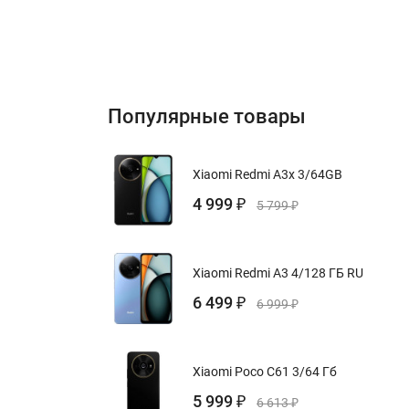
Популярные товары
Xiaomi Redmi A3x 3/64GB
4 999
₽
5 799
₽
Xiaomi Redmi A3 4/128 ГБ RU
6 499
₽
6 999
₽
Xiaomi Poco C61 3/64 Гб
5 999
₽
6 613
₽