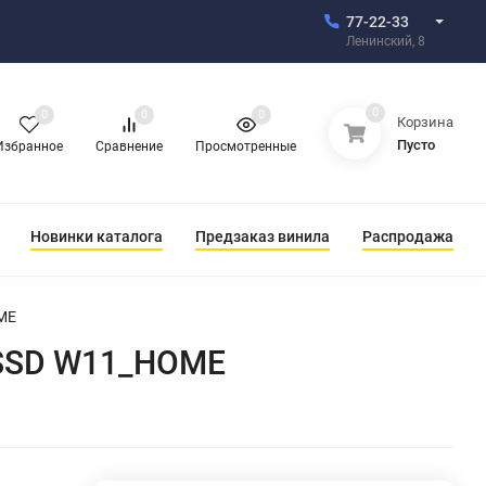
77-22-33
Ленинский, 8
0
0
0
0
Корзина
Пусто
Избранное
Сравнение
Просмотренные
Новинки каталога
Предзаказ винила
Распродажа
OME
BSSD W11_HOME