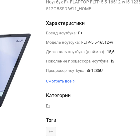
Ноутбук F+ FLAPTOP FLTP-5i5-16512-w i5-123
512GBSSD W11_HOME
Характеристики
Бренд ноутбука:
F+
Модель ноутбука:
FLTP-5i5-16512-w
Диагональ ноутбука (дюймов):
15,6
Поколение процессора ноутбука:
i5
Процессор ноутбука:
i5-1235U
Смотреть все
Категории
F+
Тэги
F+