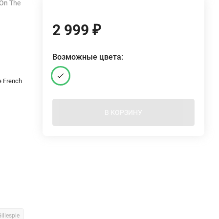
On The
2 999
₽
Возможные цвета:
e French
В КОРЗИНУ
illespie