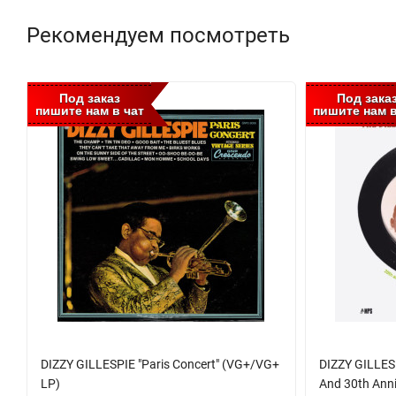
Рекомендуем посмотреть
Под заказ
Под зака
пишите нам в чат
пишите нам в
DIZZY GILLESPIE "Paris Concert" (VG+/VG+
DIZZY GILLES
LP)
And 30th Anni