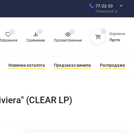
77-22-33
Ленинский, 8
0
0
0
0
Корзина
Пусто
Избранное
Сравнение
Просмотренные
Новинки каталога
Предзаказ винила
Распродажа
viera" (CLEAR LP)