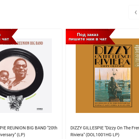
‹
з
Под заказ
 чат
пишите нам в чат
PIE REUNION BIG BAND "20th
DIZZY GILLESPIE "Dizzy On The Fre
versary" (LP)
Riviera" (DOL1001HG LP)