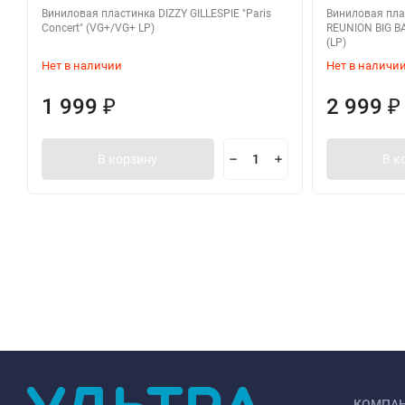
Виниловая пластинка DIZZY GILLESPIE "Paris
Виниловая пла
Concert" (VG+/VG+ LP)
REUNION BIG BA
(LP)
Нет в наличии
Нет в наличи
1 999
2 999
₽
₽
В корзину
В к
КОМПА