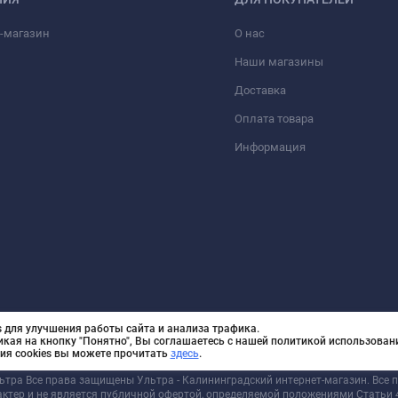
-магазин
О нас
Наши магазины
Доставка
Оплата товара
Информация
 для улучшения работы сайта и анализа трафика.
икая на кнопку "Понятно", Вы соглашаетесь с нашей политикой использовани
ия cookies вы можете прочитать
здесь
.
льтра Все права защищены Ультра - Калининградский интернет-магазин. Все
актер и не является публичной офертой, определяемой положениями Статьи 