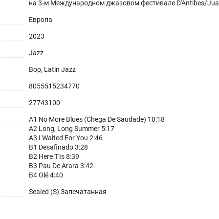
на 3-м Международном джазовом фестивале D'Antibes/Juan
Европа
2023
Jazz
Bop, Latin Jazz
8055515234770
27743100
A1 No More Blues (Chega De Saudade) 10:18
A2 Long, Long Summer 5:17
A3 I Waited For You 2:46
B1 Desafinado 3:28
B2 Here T'Is 8:39
B3 Pau De Arara 3:42
B4 Olé 4:40
Sealed (S) Запечатанная