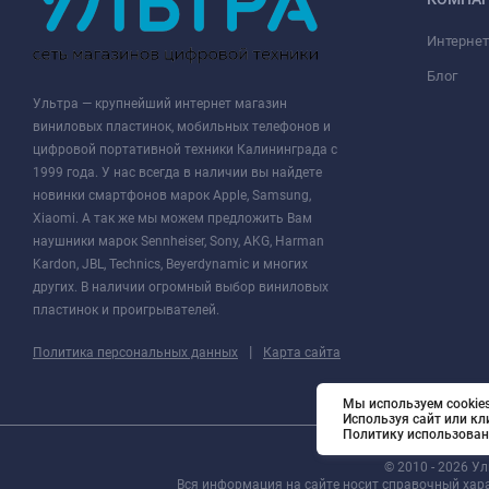
Интернет
Блог
Ультра — крупнейший интернет магазин
виниловых пластинок, мобильных телефонов и
цифровой портативной техники Калининграда с
1999 года. У нас всегда в наличии вы найдете
новинки смартфонов марок Apple, Samsung,
Xiaomi. А так же мы можем предложить Вам
наушники марок Sennheiser, Sony, AKG, Harman
Kardon, JBL, Technics, Beyerdynamic и многих
других. В наличии огромный выбор виниловых
пластинок и проигрывателей.
|
Политика персональных данных
Карта сайта
Мы используем cookies
Используя сайт или кл
Политику использован
© 2010 - 2026 У
Вся информация на сайте носит справочный хар