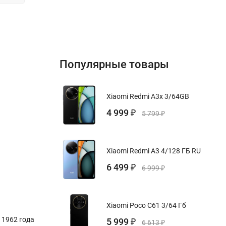
Популярные товары
Xiaomi Redmi A3x 3/64GB
4 999
₽
5 799
₽
Xiaomi Redmi A3 4/128 ГБ RU
6 499
₽
6 999
₽
Xiaomi Poco C61 3/64 Гб
 1962 года
5 999
₽
6 613
₽