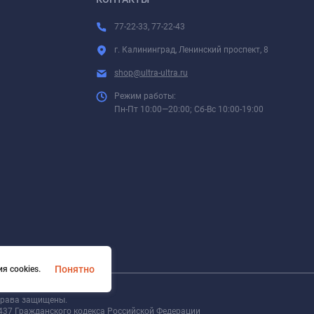
77-22-33, 77-22-43
г. Калининград, Ленинский проспект, 8
shop@ultra-ultra.ru
Режим работы:
Пн-Пт 10:00—20:00; Сб-Вс 10:00-19:00
Понятно
я cookies.
 права защищены.
437 Гражданского кодекса Российской Федерации