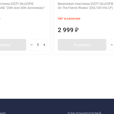
стинка DIZZY GILLESPIE
Виниловая пластинка DIZZY GILLESPIE 
ND "20th And 30th Anniversary"
On The French Riviera" (DOL1001HG LP)
и
Нет в наличии
2 999
₽
орзину
В корзину
НИЯ
ДЛЯ ПОКУПАТЕЛЕЙ