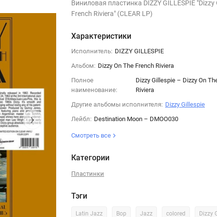
Виниловая пластинка DIZZY GILLESPIE "Dizzy 
French Riviera" (CLEAR LP)
Характеристики
Исполнитель:
DIZZY GILLESPIE
Альбом:
Dizzy On The French Riviera
Полное
Dizzy Gillespie – Dizzy On Th
наименование:
Riviera
Другие альбомы исполнителя:
Dizzy Gillespie
›
Лейбл:
Destination Moon – DMOO030
Смотреть все
Категории
Пластинки
Тэги
Latin Jazz
Bop
Jazz
colored
Dizzy G